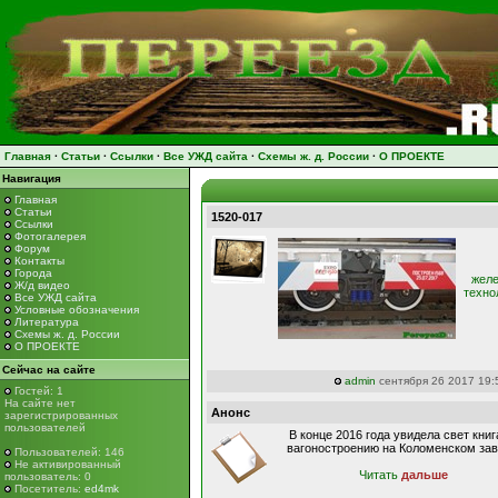
Главная
·
Статьи
·
Ссылки
·
Все УЖД сайта
·
Схемы ж. д. России
·
О ПРОЕКТЕ
Навигация
Главная
Статьи
1520-017
Ссылки
Фотогалерея
Форум
Контакты
Города
желе
Ж/д видео
техно
Все УЖД сайта
Условные обозначения
Литература
Схемы ж. д. России
О ПРОЕКТЕ
Сейчас на сайте
admin
сентября 26 2017 19:
Гостей: 1
На сайте нет
Анонс
зарегистрированных
пользователей
В конце 2016 года увидела свет книг
вагоностроению на Коломенском зав
Пользователей: 146
Не активированный
Читать
дальше
пользователь: 0
Посетитель:
ed4mk