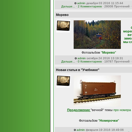
admin
декабря 03 2016 11:15:44
Дальше...
·
2 Комментариев
· 28008 Прочтений 
Морево
море
ве
замо
мы с
Фотоальбом
"
Морево
"
admin
октября 24 2016 13:19:31
Дальше...
·
0 Комментариев
· 19787 Прочтений 
Новая статья в "Учебнике"
Продолжение
"вечной" темы
про номера
Фотоальбом
"
Номерочки
"
admin
февраля 19 2016 18:49:06