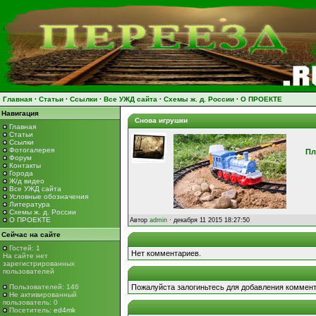
Главная
·
Статьи
·
Ссылки
·
Все УЖД сайта
·
Схемы ж. д. России
·
О ПРОЕКТЕ
Навигация
Снова игрушки
Главная
Статьи
Ссылки
Фотогалерея
Пл
Форум
Контакты
Города
Ж/д видео
Все УЖД сайта
Условные обозначения
Литература
Схемы ж. д. России
О ПРОЕКТЕ
Автор
admin
· декабря 11 2015 18:27:50
Сейчас на сайте
Гостей: 1
Нет комментариев.
На сайте нет
зарегистрированных
пользователей
Пользователей: 146
Пожалуйста залогиньтесь для добавления коммент
Не активированный
пользователь: 0
Посетитель:
ed4mk