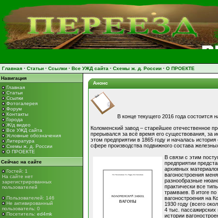
Главная
·
Статьи
·
Ссылки
·
Все УЖД сайта
·
Схемы ж. д. России
·
О ПРОЕКТЕ
Навигация
Анонс
Главная
Статьи
Ссылки
Фотогалерея
Форум
Контакты
В конце текущего 2016 года состоится 
Города
Ж/д видео
Коломенский завод – старейшее отечественное пр
Все УЖД сайта
прерывался за всё время его существования, за 
Условные обозначения
этом предприятии в 1865 году и началась история
Литература
сфере производства подвижного состава железных
Схемы ж. д. России
О ПРОЕКТЕ
В связи с этим пост
Сейчас на сайте
предприятии предста
архивных материалов
Гостей: 1
вагоностроения меня
На сайте нет
разнообразные нюанс
зарегистрированных
практически все типы
пользователей
трамваев. В итоге п
Пользователей: 146
вагоностроения на К
Не активированный
1930 году (всего око
пользователь: 0
4 тыс. пассажирских 
Посетитель:
ed4mk
истории вагоностроен