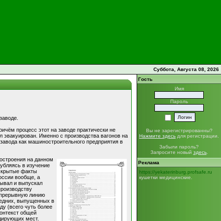
Суббота, Августа 08, 2026
Гость
Имя
Пароль
заводе.
ичём процесс этот на заводе практически не
Вы не зарегистрированны?
л эвакуирован. Именно с производства вагонов на
Нажмите здесь
для регистрации.
 завода как машиностроительного предприятия в
Забыли пароль?
Запросите новый
здесь
.
ностроения на данном
Реклама
убляясь в изучение
Вскрытые факты
https://yekaterinburg.profsafe.ru
оссии вообще, а
кушетки медицинские.
тывал и выпускал
производству
епрерывную линию
ледних, выпущенных в
ду (всего чуть более
контекст общей
идирующих мест.