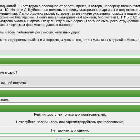
над книгой – 6 лет труда в свободное от работы время, 3 автора, непосредственно го
а - Ю. Ильин и Д. Шуйнов, чья помощь по поиску материалов в архивах и подготовке ч
еоценима. И много других людей, которые так или иначе оказывали помощь в подготов
есконечно благодарны. В книгу вошёл материал из 4 архивов, библиотеки ЦНТИБ ОАО 
мотрено около 400 архивных дел. Отдельные образцы вагонов были реконструирован
хивах чертежам фрагментов данных вагонов.
м и всем любителям российских железных дорог.
железнодорожные сайты в интернете, а кроме того, через магазины моделей в Москве.
 уже можно?
 личной встрече.
ария.
Рейтинг доступен только для пользователей.
Пожалуйста, залогиньтесь или зарегистрируйтесь для голосования.
Нет данных для оценки.