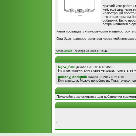
Краткий итог работы 
неё, ещё два человек
иллюстраций просто н
что его авторы им б
собраний. Было прос
сохранившимся в ар
Книга посвящается коломенским машиностроителя
Она будет распространяться через любительские 
Автор
admin
· декабря 03 2016 11:15:44
Ngrw_Paul
декабря 30 2016 18:35:00
Нк и как успехи, книга свет увидела, поиметь её
geleznyj dorognik
января 03 2017 01:14:10
Книга вышла. Можно приобресть. Пока только при
Пожалуйста залогиньтесь для добавления коммент