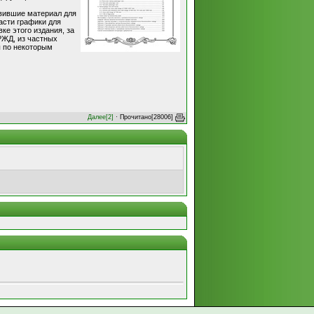
товившие материал для
асти графики для
ке этого издания, за
РЖД, из частных
ы по некоторым
Далее[2]
· Прочитано[28006]