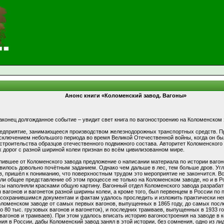
Анонс книги «Коломенский завод. Вагоны»
наконец долгожданное событие – увидит свет книга по вагоностроению на Коломенском 
едприятие, занимающееся производством железнодорожных транспортных средств. Пр
исключением небольшого периода во время Великой Отечественной войны, когда он бы
 строительства образцов отечественного подвижного состава. Авторитет Коломенского
 дорог с разной шириной колеи признан во всём цивилизованном мире.
упившее от Коломенского завода предложение о написании материала по истории ваго
вилось довольно почётным заданием. Однако чем дальше в лес, тем больше дров. Угл
, пришёл к пониманию, что поверхностным трудом это мероприятие не закончится. 
ли общее представление об этом процессе не только на Коломенском заводе, но и в Р
ы наполняли красками общую картину. Вагонный отдел Коломенского завода разраба
 вагонов и вагонеток разной ширины колеи, а кроме того, был первенцем в России по 
о сохранившимся документам и фактам удалось проследить и изложить практически н
оломенском заводе от самых первых вагонов, выпущенных в 1865 году, до самых пос
ло 80 тыс. грузовых вагонов и вагонеток), и последних трамваев, выпущенных в 1933 го
вагонов и трамваев). При этом удалось вписать историю вагоностроения на заводе в 
ия в России, дабы Коломенский завод занял в этой истории, без сомнения, одно из л