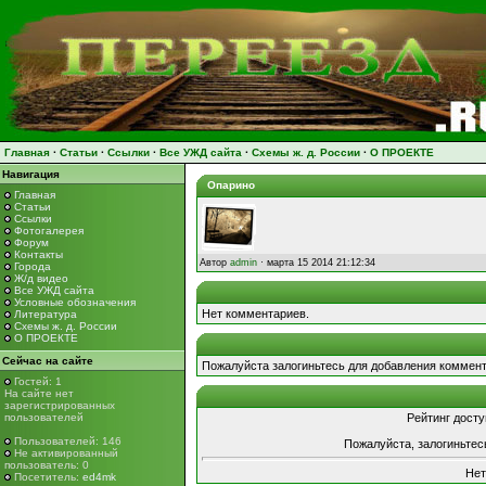
Главная
·
Статьи
·
Ссылки
·
Все УЖД сайта
·
Схемы ж. д. России
·
О ПРОЕКТЕ
Навигация
Опарино
Главная
Статьи
Ссылки
Фотогалерея
Форум
Контакты
Автор
admin
· марта 15 2014 21:12:34
Города
Ж/д видео
Все УЖД сайта
Условные обозначения
Нет комментариев.
Литература
Схемы ж. д. России
О ПРОЕКТЕ
Сейчас на сайте
Пожалуйста залогиньтесь для добавления коммент
Гостей: 1
На сайте нет
зарегистрированных
пользователей
Рейтинг досту
Пользователей: 146
Пожалуйста, залогиньтес
Не активированный
пользователь: 0
Нет
Посетитель:
ed4mk