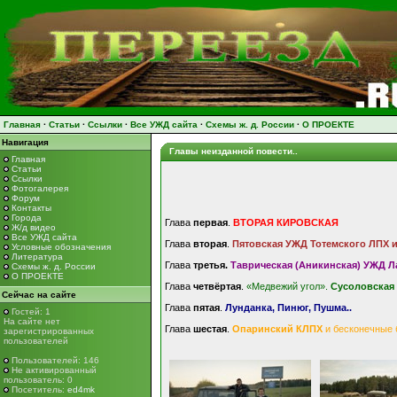
Главная
·
Статьи
·
Ссылки
·
Все УЖД сайта
·
Схемы ж. д. России
·
О ПРОЕКТЕ
Навигация
Главы неизданной повести..
Главная
Статьи
Ссылки
Фотогалерея
Форум
Контакты
Города
Глава
первая
.
ВТОРАЯ КИРОВСКАЯ
Ж/д видео
Все УЖД сайта
Глава
вторая
.
Пятовская УЖД Тотемского ЛПХ и
Условные обозначения
Литература
Глава
третья.
Таврическая (Аникинская) УЖД Л
Схемы ж. д. России
О ПРОЕКТЕ
Глава
четвёртая
.
«Медвежий угол».
Сусоловская
Сейчас на сайте
Глава
пятая
.
Лунданка, Пинюг, Пушма..
Гостей: 1
На сайте нет
Глава
шестая
.
Опаринский КЛПХ
и бесконечные 
зарегистрированных
пользователей
Пользователей: 146
Не активированный
пользователь: 0
Посетитель:
ed4mk