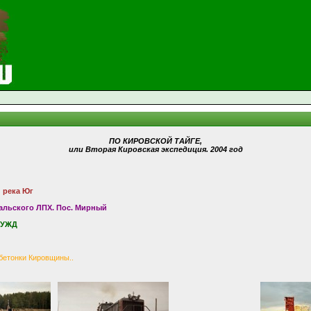
ПО КИРОВСКОЙ ТАЙГЕ,
или Вторая Кировская экспедиция. 2004 год
 река Юг
альского ЛПХ. Пос. Мирный
 УЖД
бетонки Кировщины..