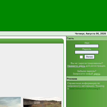
Четверг, Августа 06, 2026
Гость
Имя
Пароль
Вы не зарегистрированны?
Нажмите здесь
для регистрации.
Забыли пароль?
Запросите новый
здесь
.
Реклама
Справочная информация по
капремонту автомашин Touareg
1
www.vwmanual.ru/touareg/1