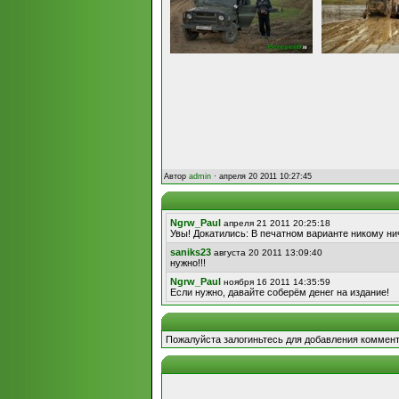
Автор
admin
· апреля 20 2011 10:27:45
Ngrw_Paul
апреля 21 2011 20:25:18
Увы! Докатились: В печатном варианте никому н
saniks23
августа 20 2011 13:09:40
нужно!!!
Ngrw_Paul
ноября 16 2011 14:35:59
Если нужно, давайте соберём денег на издание!
Пожалуйста залогиньтесь для добавления коммент