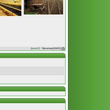
Далее[3]
· Прочитано[24423]