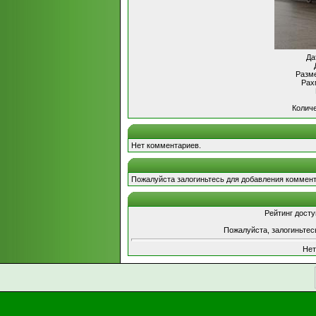
Да
Разме
Рах
Количе
Нет комментариев.
Пожалуйста залогиньтесь для добавления коммент
Рейтинг досту
Пожалуйста, залогиньтес
Нет