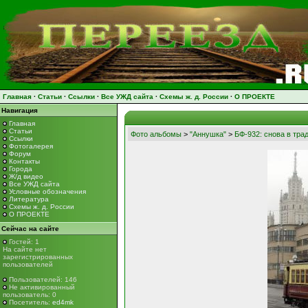
Главная
·
Статьи
·
Ссылки
·
Все УЖД сайта
·
Схемы ж. д. России
·
О ПРОЕКТЕ
Навигация
Главная
Статьи
Фото альбомы
>
"Аннушка"
>
БФ-932: снова в тра
Ссылки
Фотогалерея
Форум
Контакты
Города
Ж/д видео
Все УЖД сайта
Условные обозначения
Литература
Схемы ж. д. России
О ПРОЕКТЕ
Сейчас на сайте
Гостей: 1
На сайте нет
зарегистрированных
пользователей
Пользователей: 146
Не активированный
пользователь: 0
Посетитель:
ed4mk