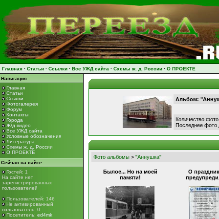
Главная
·
Статьи
·
Ссылки
·
Все УЖД сайта
·
Схемы ж. д. России
·
О ПРОЕКТЕ
Навигация
Главная
Статьи
Ссылки
Альбом: "Анну
Фотогалерея
Форум
Контакты
Количество фото
Города
Последнее фото
Ж/д видео
Все УЖД сайта
Условные обозначения
Литература
Схемы ж. д. России
О ПРОЕКТЕ
Фото альбомы
>
"Аннушка"
Сейчас на сайте
Былое... Но на моей
О праздни
Гостей: 1
На сайте нет
памяти!
предупреди
зарегистрированных
пользователей
Пользователей: 146
Не активированный
пользователь: 0
Посетитель:
ed4mk