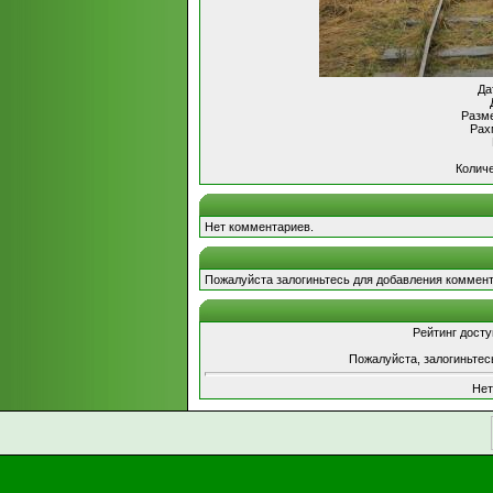
Да
Разме
Рах
Количе
Нет комментариев.
Пожалуйста залогиньтесь для добавления коммент
Рейтинг досту
Пожалуйста, залогиньтес
Нет