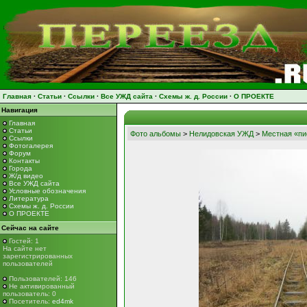
Главная
·
Статьи
·
Ссылки
·
Все УЖД сайта
·
Схемы ж. д. России
·
О ПРОЕКТЕ
Навигация
Главная
Статьи
Фото альбомы
>
Нелидовская УЖД
>
Местная «пи
Ссылки
Фотогалерея
Форум
Контакты
Города
Ж/д видео
Все УЖД сайта
Условные обозначения
Литература
Схемы ж. д. России
О ПРОЕКТЕ
Сейчас на сайте
Гостей: 1
На сайте нет
зарегистрированных
пользователей
Пользователей: 146
Не активированный
пользователь: 0
Посетитель:
ed4mk