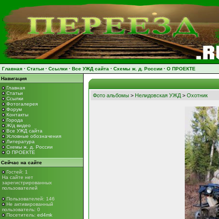
Главная
·
Статьи
·
Ссылки
·
Все УЖД сайта
·
Схемы ж. д. России
·
О ПРОЕКТЕ
Навигация
Главная
Статьи
Фото альбомы
>
Нелидовская УЖД
>
Охотник
Ссылки
Фотогалерея
Форум
Контакты
Города
Ж/д видео
Все УЖД сайта
Условные обозначения
Литература
Схемы ж. д. России
О ПРОЕКТЕ
Сейчас на сайте
Гостей: 1
На сайте нет
зарегистрированных
пользователей
Пользователей: 146
Не активированный
пользователь: 0
Посетитель:
ed4mk