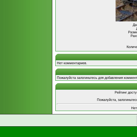
Да
Разме
Рах
Количе
Нет комментариев.
Пожалуйста залогиньтесь для добавления коммент
Рейтинг досту
Пожалуйста, залогиньтес
Нет