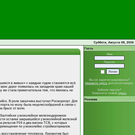
Суббота, Августа 08, 2026
Гость
Имя
Пароль
Вы не зарегистрированны?
вшиеся в живых» с каждым годом становятся всё
Нажмите здесь
для регистрации.
 таких дорог появилась на западном краю нашей
Забыли пароль?
зу же стала примечательна тем, что явилась не
Запросите новый
здесь
.
Реклама
ийск. В роли заказчика выступал Росморпорт. Для
порта по молу была нецелесообразной в связи с
а брызг от волн.
 Балтийске узкоколейное железнодорожное
асти останки закрывшейся узкоколейной железной
а рельсов Р24 и два вагона ТСВ, с которых
еремещения по узкоколейке стройматериалов.
сь восстановление тепловоза. Локомотив был