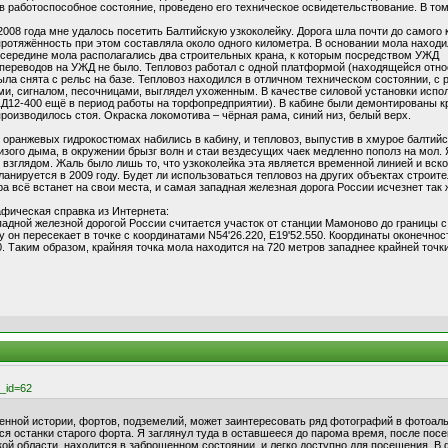
в работоспособное состояние, проведено его техническое освидетельствование. В том
2008 года мне удалось посетить Балтийскую узкоколейку. Дорога шла почти до самого 
протяжённость при этом составляла около одного километра. В основании мола находи
 середине мола располагались два строительных крана, к которым посредством УЖД
переводов на УЖД не было. Тепловоз работал с одной платформой (находящейся отн
ыла снята с рельс на базе. Тепловоз находился в отличном техническом состоянии, с
и, сигналом, песочницами, выглядел ухоженным. В качестве силовой установки испо
Д12-400 ещё в период работы на торфопредприятии). В кабине были демонтированы к
оизводилось стоя. Окраска локомотива – чёрная рама, синий низ, белый верх.
 оранжевых гидрокостюмах набились в кабину, и тепловоз, выпустив в хмурое балтийс
изого дыма, в окружении брызг волн и стаи вездесущих чаек медленно пополз на мол. 
 взглядом. Жаль было лишь то, что узкоколейка эта является временной линией и вс
ланируется в 2009 году. Будет ли использоваться тепловоз на других объектах строите
ра всё встанет на свои места, и самая западная железная дорога России исчезнет так 
рафическая справка из Интернета:
адной железной дорогой России считается участок от станции Мамоново до границы 
у он пересекает в точке с координатами N54'26.220, E19'52.550. Координаты оконечнос
0. Таким образом, крайняя точка мола находится на 720 метров западнее крайней точ
m_id=62
оенной истории, фортов, подземелий, может заинтересовать ряд фотографий в фотоальб
ся останки старого форта. Я заглянул туда в оставшееся до парома время, после пос
й области, находится в заброшенном состоянии, и легко доступно для посещения. В ф