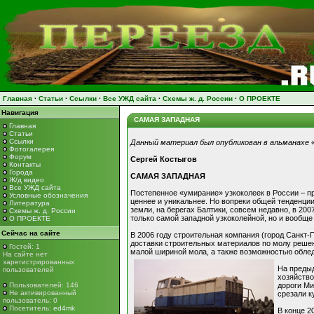
Главная
·
Статьи
·
Ссылки
·
Все УЖД сайта
·
Схемы ж. д. России
·
О ПРОЕКТЕ
Навигация
САМАЯ ЗАПАДНАЯ
Главная
Статьи
Ссылки
Данный материал был опубликован в альманахе «
Фотогалерея
Форум
Сергей Костыгов
Контакты
Города
САМАЯ ЗАПАДНАЯ
Ж/д видео
Все УЖД сайта
Постепенное «умирание» узкоколеек в России – п
Условные обозначения
ценнее и уникальнее. Но вопреки общей тенденции
Литература
земли, на берегах Балтики, совсем недавно, в 200
Схемы ж. д. России
только самой западной узкоколейной, но и вообще
О ПРОЕКТЕ
Сейчас на сайте
В 2006 году строительная компания (город Санкт-
доставки строительных материалов по молу решен
Гостей: 1
малой шириной мола, а также возможностью облед
На сайте нет
зарегистрированных
На предыд
пользователей
хозяйство
Пользователей: 146
дороги Ми
Не активированный
срезали к
пользователь: 0
Посетитель:
ed4mk
В конце 2