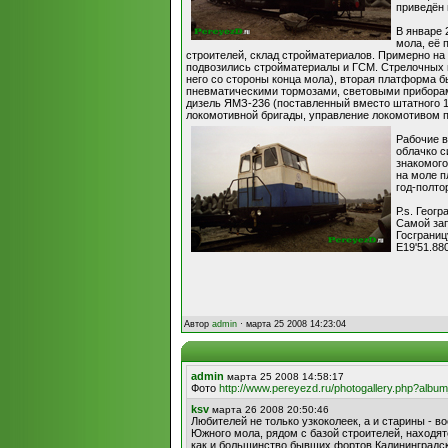
приведён 
В январе 
мола, её 
строителей, склад стройматериалов. Примерно на
подвозились стройматериалы и ГСМ. Стрелочных 
него со стороны конца мола), вторая платформа б
пневматическими тормозами, световыми приборам
дизель ЯМЗ-236 (поставленный вместо штатного 1
локомотивной бригады, управление локомотивом пр
Рабочие в
облачко с
знакомого
на моле п
год-полто
Р.s. Геог
Самой зап
Госграниц
E19'51.88
Автор
admin
· марта 25 2008 14:23:04
admin
марта 25 2008 14:58:17
Фото
http://www.pereyezd.ru/photogallery.php?albu
ksv
марта 26 2008 20:50:46
Любителей не только узкоколеек, а и старины - в
Южного мола, рядом с базой строителей, находят
как и большинство бывших фортов Калининградско