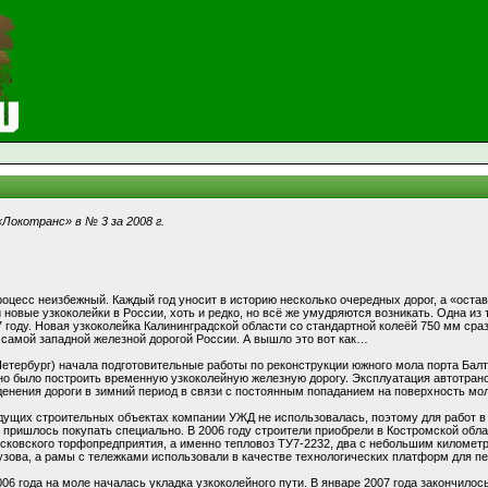
Локотранс» в № 3 за 2008 г.
роцесс неизбежный. Каждый год уносит в историю несколько очередных дорог, а «оста
 новые узкоколейки в России, хоть и редко, но всё же умудряются возникать. Одна из
7 году. Новая узкоколейка Калининградской области со стандартной колеёй 750 мм сра
 самой западной железной дорогой России. А вышло это вот как…
Петербург) начала подготовительные работы по реконструкции южного мола порта Балт
о было построить временную узкоколейную железную дорогу. Эксплуатация автотранс
енения дороги в зимний период в связи с постоянным попаданием на поверхность мол
ущих строительных объектах компании УЖД не использовалась, поэтому для работ в
 пришлось покупать специально. В 2006 году строители приобрели в Костромской обл
сковского торфопредприятия, а именно тепловоз ТУ7-2232, два с небольшим километр
узова, а рамы с тележками использовали в качестве технологических платформ для п
006 года на моле началась укладка узкоколейного пути. В январе 2007 года закончило