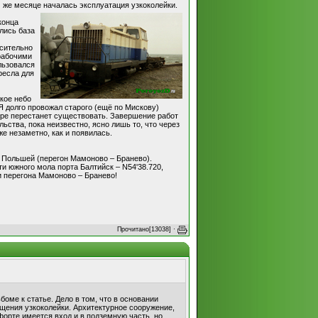
 же месяце началась эксплуатация узкоколейки.
конца
лись база
осительно
 рабочими
льзовался
ресла для
кое небо
Я долго провожал старого (ещё по Мискову)
коре перестанет существовать. Завершение работ
льства, пока неизвестно, ясно лишь то, что через
же незаметно, как и появилась.
с Польшей (перегон Мамоново – Бранево).
ти южного мола порта Балтийск – N54'38.720,
ки перегона Мамоново – Бранево!
Прочитано[13038] ·
оме к статье. Дело в том, что в основании
ещения узкоколейки. Архитектурное сооружение,
орте имеется вход и в подземную часть, но,