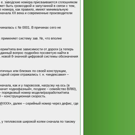
. е. заводские номера присваиваются сплошняком
т быть громоздкой и запутанной в связи с тем,
ие номера, как правило, имеют минимальную
 начала XX века и современные производители
чиналась с № 0001. В причинах сего не
в применяет систему зав. №, что вполне
ерии/типа вне зависимости от дороги (а теперь
 данный вопрос подробно посоветую найти в
 г. новой 8-значной цифровой системы обозначения
нтичных или близких по своей конструкции,
дной серии отражались т. н. «индексами» –
чала, как и у паровозов, нагрузку на ось (в
о значит «однофазный», позднее – семейство ВЛ80),
– порядковый номер модели/разработки/типа
0 – конструкционная скорость.
@ХХХ», далее – серийный номер через дефис, где
 у тепловозов широкой колеи сначала по такому