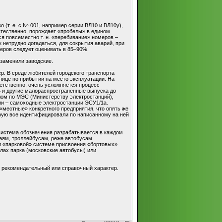
(т. е. с № 001, например серии ВЛ10 и ВЛ10у),
стественно, порождает «пробелы» в едином
я повсеместно т. н. «перебивание» номеров –
нетрудно догадаться, для сокрытия аварий, при
меров следует оценивать в 85–90%.
заменили заводские.
. В среде любителей городского транспорта
нице по прибытии на место эксплуатации. На
етственно, очень усложняется процесс
-4 и другие малораспространённые выпуска до
елом по МЭС (Министерству электростанций),
ии – самоходные электростанции ЭСУ1/1а.
 «местные» конкретного предприятия, что опять же
орую все идентифицировали по написанному на ней
система обозначения разрабатывается в каждом
ваям, троллейбусам, реже автобусам
ри «парковой» системе присвоения «бортовых»
лах парка (московские автобусы) или
о рекомендательный или справочный характер.