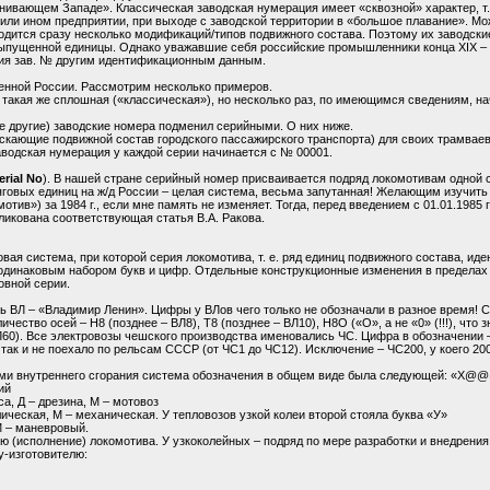
агнивающем Западе». Классическая заводская нумерация имеет «сквозной» характер, т
и ином предприятии, при выходе с заводской территории в «большое плавание». Може
аходится сразу несколько модификаций/типов подвижного состава. Поэтому их заводск
 выпущенной единицы. Однако уважавшие себя российские промышленники конца XIX –
ия зав. № другим идентификационным данным.
енной России. Рассмотрим несколько примеров.
такая же сплошная («классическая»), но несколько раз, по имеющимся сведениям, на
е другие) заводские номера подменил серийными. О них ниже.
пускающие подвижной состав городского пассажирского транспорта) для своих трамвае
аводская нумерация у каждой серии начинается с № 00001.
erial No
). В нашей стране серийный номер присваивается подряд локомотивам одной с
тяговых единиц на ж/д России – целая система, весьма запутанная! Желающим изучить
тив») за 1984 г., если мне память не изменяет. Тогда, перед введением с 01.01.1985
икована соответствующая статья В.А. Ракова.
ая система, при которой серия локомотива, т. е. ряд единиц подвижного состава, иде
одинаковым набором букв и цифр. Отдельные конструкционные изменения в пределах о
овной серии.
 ВЛ – «Владимир Ленин». Цифры у ВЛов чего только не обозначали в разное время! Сна
ичество осей – Н8 (позднее – ВЛ8), Т8 (позднее – ВЛ10), Н8О («О», а не «0» (!!!), чт
60). Все электровозы чешского производства именовались ЧС. Цифра в обозначении 
 так и не поехало по рельсам СССР (от ЧС1 до ЧС12). Исключение – ЧС200, у коего 20
лями внутреннего сгорания система обозначения в общем виде была следующей: «Х@@
ий
са, Д – дрезина, М – мотовоз
влическая, М – механическая. У тепловозов узкой колеи второй стояла буква «У»
М – маневровый.
 (исполнение) локомотива. У узкоколейных – подряд по мере разработки и внедрения,
у-изготовителю: