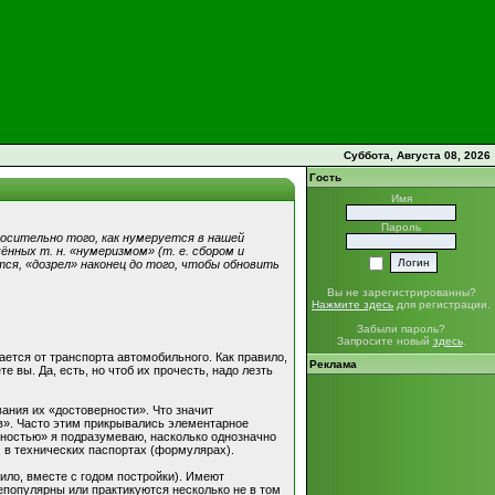
Суббота, Августа 08, 2026
Гость
Имя
Пароль
осительно того, как нумеруется в нашей
ённых т. н. «нумеризмом» (т. е. сбором и
тся, «дозрел» наконец до того, чтобы обновить
Вы не зарегистрированны?
Нажмите здесь
для регистрации.
Забыли пароль?
Запросите новый
здесь
.
ается от транспорта автомобильного. Как правило,
Реклама
 вы. Да, есть, но чтоб их прочесть, надо лезть
ания их «достоверности». Что значит
ов». Часто этим прикрывались элементарное
ерностью» я подразумеваю, насколько однозначно
 в технических паспортах (формулярах).
ило, вместе с годом постройки). Имеют
епопулярны или практикуются несколько не в том