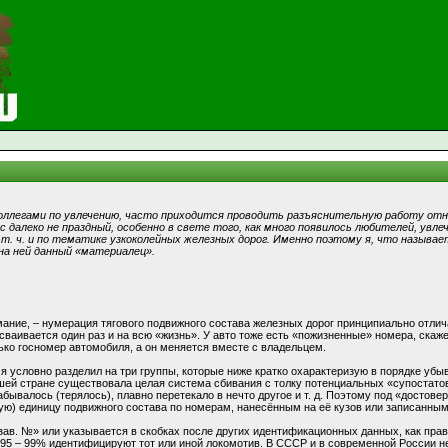
ллегами по увлечению, часто приходится проводить разъяснительную работу отн
 далеко не праздный, особенно в свете того, как много появилось любителей, увлеч
 т. ч. и по тематике узкоколейных железных дорог. Именно поэтому я, что называе
на ней данный «материалец».
имание, – нумерация тягового подвижного состава железных дорог принципиально отлич
ваивается один раз и на всю «жизнь». У авто тоже есть «пожизненные» номера, скажете
ько госномер автомобиля, а он меняется вместе с владельцем.
 условно разделил на три группы, которые ниже кратко охарактеризую в порядке убыв
нашей стране существовала целая система сбивания с толку потенциальных «супостат
абывалось (терялось), плавно перетекало в нечто другое и т. д. Поэтому под «достов
ую) единицу подвижного состава по номерам, нанесённым на её кузов или записанным
зав. №» или указывается в скобках после других идентификационных данных, как прав
95 – 99% идентифицируют тот или иной локомотив. В СССР и в современной России н