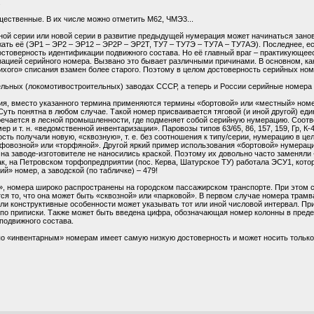
.
ущественные. В их числе можно отметить М62, ЧМЭ3...
й серии или новой серии в развитие предыдущей нумерация может начинаться заново 
ть её (ЭР1 – ЭР2 – ЭР12 – ЭР2Р – ЭР2Т, ТУ7 – ТУ7Э – ТУ7А – ТУ7АЭ). Последнее, е
стоверность идентификации подвижного состава. Но её главный враг – практикующеес
цией серийного номера. Вызвано это бывает различными причинами. В основном, как 
тихого» списания взамен более старого. Поэтому в целом достоверность серийных но
льных (локомотивостроительных) заводах СССР, а теперь и России серийные номера 
ия, вместо указанного термина применяются термины «бортовой» или «местный» номер
уть понятна в любом случае. Такой номер присваивается тяговой (и иной другой) еди
речается в лесной промышленности, где подменяет собой серийную нумерацию. Соотв
 и т. н. «ведомственной инвентаризации». Паровозы типов 63/65, 86, 157, 159, Гр, К
сть получали новую, «сквозную», т. е. без соотношения к типу/серии, нумерацию в ц
рфовозной» или «торфяной». Другой яркий пример использования «бортовой» нумерац
 на заводе-изготовителе не наносились краской. Поэтому их довольно часто заменяли
ак, на Петровском торфопредприятии (пос. Керва, Шатурское ТУ) работала ЭСУ1, кот
й» номер, а заводской (по табличке) – 479!
», номера широко распространены на городском пассажирском транспорте. При этом 
ся то, что она может быть «сквозной» или «парковой». В первом случае номера трам
или конструктивные особенности может указывать тот или иной числовой интервал. П
по приписки. Также может быть введена цифра, обозначающая номер колонны в преде
подвижного состава.
по «инвентарным» номерам имеет самую низкую достоверность и может носить тольк