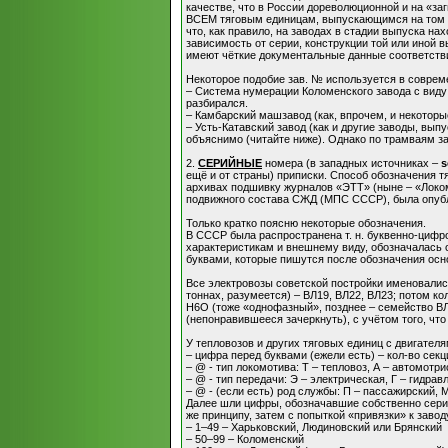
качестве, что в России дореволюционной и на «з
ВСЕМ тяговым единицам, выпускающимся на том ил
что, как правило, на заводах в стадии выпуска н
зависимость от серии, конструкции той или иной
имеют чёткие документальные данные соответств
Некоторое подобие зав. № используется в соврем
– Система нумерации Коломенского завода с виду 
разбирался.
– Камбарский машзавод (как, впрочем, и некоторы
– Усть-Катавский завод (как и другие заводы, вы
объяснимо (читайте ниже). Однако по трамваям з
2.
СЕРИЙНЫЕ
номера (в западных источниках –
s
ещё и от страны) приписки. Способ обозначения 
архивах подшивку журналов «ЭТТ» (ныне – «Локомо
подвижного состава СЖД (МПС СССР), была опубл
Только кратко поясню некоторые обозначения.
В СССР была распространена т. н. буквенно-цифров
характеристикам и внешнему виду, обозначалась 
буквами, которые пишутся после обозначения осн
Все электровозы советской постройки именовались
тоннах, разумеется) – ВЛ19, ВЛ22, ВЛ23; потом кол
Н6О (тоже «однофазный», позднее – семейство ВЛ
(непонравившееся зачеркнуть), с учётом того, что
У тепловозов и других тяговых единиц с двигате
– цифра перед буквами (ежели есть) – кол-во секц
– @ - тип локомотива: Т – тепловоз, А – автомотри
– @ - тип передачи: Э – электрическая, Г – гидра
– @ - (если есть) род службы: П – пассажирский, 
Далее шли цифры, обозначавшие собственно серию
же принципу, затем с попыткой «привязки» к завод
– 1–49 – Харьковский, Людиновский или Брянский
– 50–99 – Коломенский