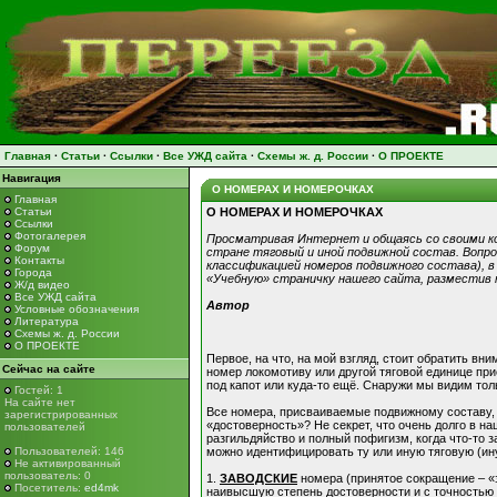
Главная
·
Статьи
·
Ссылки
·
Все УЖД сайта
·
Схемы ж. д. России
·
О ПРОЕКТЕ
Навигация
О НОМЕРАХ И НОМЕРОЧКАХ
Главная
Статьи
О НОМЕРАХ И НОМЕРОЧКАХ
Ссылки
Фотогалерея
Просматривая Интернет и общаясь со своими ко
Форум
стране тяговый и иной подвижной состав. Вопрос
Контакты
классификацией номеров подвижного состава), в
Города
«Учебную» страничку нашего сайта, разместив 
Ж/д видео
Все УЖД сайта
Автор
Условные обозначения
Литература
Схемы ж. д. России
О ПРОЕКТЕ
Первое, на что, на мой взгляд, стоит обратить вн
Сейчас на сайте
номер локомотиву или другой тяговой единице прис
под капот или куда-то ещё. Снаружи мы видим тол
Гостей: 1
На сайте нет
Все номера, присваиваемые подвижному составу, я
зарегистрированных
«достоверность»? Не секрет, что очень долго в 
пользователей
разгильдяйство и полный пофигизм, когда что-то з
Пользователей: 146
можно идентифицировать ту или иную тяговую (ин
Не активированный
пользователь: 0
1.
ЗАВОДСКИЕ
номера (принятое сокращение – «
Посетитель:
ed4mk
наивысшую степень достоверности и с точностью 