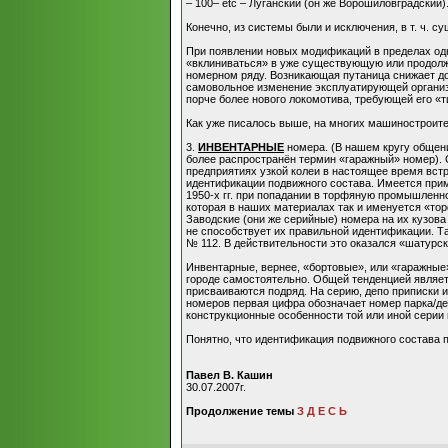
– 100– etc – Луганский (он же Ворошиловградский)
Конечно, из системы были и исключения, в т. ч. с
При появлении новых модификаций в пределах одно
«вклиниваться» в уже существующую или продолжа
номерном ряду. Возникающая путаница снижает до
самовольное изменение эксплуатирующей организа
порче более нового локомотива, требующей его «
Как уже писалось выше, на многих машиностроите
3.
ИНВЕНТАРНЫЕ
номера. (В нашем кругу общен
более распространён термин «гаражный» номер). С
предприятиях узкой колеи в настоящее время вст
идентификации подвижного состава. Имеется пример
1950-х гг. при попадании в торфяную промышленно
которая в наших материалах так и именуется «то
Заводские (они же серийные) номера на их кузова
не способствует их правильной идентификации. Т
№ 112. В действительности это оказался «шатурски
Инвентарные, вернее, «бортовые», или «гаражные
городе самостоятельно. Общей тенденцией являет
присваиваются подряд. На серию, депо приписки 
номеров первая цифра обозначает номер парка/де
конструкционные особенности той или иной серии 
Понятно, что идентификация подвижного состава 
Павел В. Кашин
30.07.2007г.
Продолжение темы
З Д Е С Ь