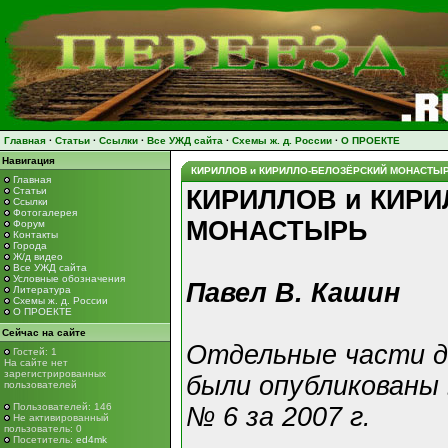
Главная
·
Статьи
·
Ссылки
·
Все УЖД сайта
·
Схемы ж. д. России
·
О ПРОЕКТЕ
Навигация
КИРИЛЛОВ и КИРИЛЛО-БЕЛОЗЁРСКИЙ МОНАСТЫ
Главная
Статьи
КИРИЛЛОВ и КИР
Ссылки
Фотогалерея
МОНАСТЫРЬ
Форум
Контакты
Города
Ж/д видео
Все УЖД сайта
Условные обозначения
Павел В. Кашин
Литература
Схемы ж. д. России
О ПРОЕКТЕ
Сейчас на сайте
Отдельные части д
Гостей: 1
На сайте нет
зарегистрированных
были опубликованы
пользователей
Пользователей: 146
№ 6 за 2007 г.
Не активированный
пользователь: 0
Посетитель:
ed4mk