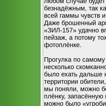
любом случае будет
безнадёжным, так ка
всей гаммы чувств 
Даже брошенный арм
«ЗИЛ-157» удачно в
пейзаж, а потому т
фотоплёнке.
Прогулка по самому
несколько скомканно
было ехать дальше н
территории обители,
мы поняли, можно бе
плёнку, запасённую 
можно было «угробит