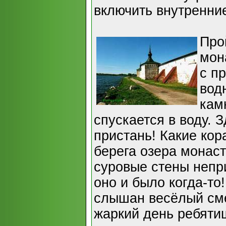
включить внутренни
Про
мон
с п
вод
кам
спускается в воду. 
пристань! Какие кор
берега озера монас
суровые стены непри
оно и было когда-то!
слышан весёлый сме
жаркий день ребятиш