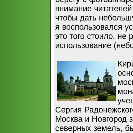
внимание читателей
чтобы дать небольшу
я воспользовался ус
это того стоило, не 
использование (неб
Кир
осн
мос
мон
уче
Сергия Радонежског
Москва и Новгород з
северных земель, б