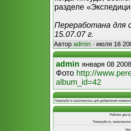
разделе «Экспедици
Переработана для с
15.07.07 г.
Автор
admin
· июля 16 20
admin
января 08 2008
Фото
http://www.per
album_id=42
Пожалуйста залогиньтесь для добавления коммент
Рейтинг досту
Пожалуйста, залогиньтес
Нет