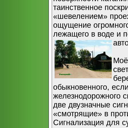
таинственное поскр
«шевелением» проез
ощущение огромного
лежащего в воде и 
авт
Моё
све
бер
обыкновенного, если
железнодорожного 
две двузначные сигн
«смотрящие» в прот
Сигнализация для су