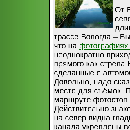
От 
сев
дли
трассе Вологда – Вы
что на
фотографиях 
неоднократно прихо
прямого как стрела 
сделанные с автомо
Довольно, надо сказ
место для съёмок. 
маршруте фотостоп 
Действительно знак
на север видна глад
канала укреплены в