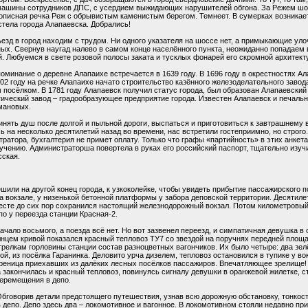
 машины сотрудников ДПС, с усердием выжидающих нарушителей обгона. За Режем ш
ивописная речка Реж с обрывистым каменистым берегом. Темнеет. В сумерках возникае
стела города Алапаевска. Добрались!
езд в город находим с трудом. Ни одного указателя на шоссе нет, а примыкающие уло
ых. Свернув наугад налево в самом конце населённого пункта, неожиданно попадаем в
. Любуемся в свете розовой полосы заката и тусклых фонарей его скромной архитект
оминание о деревне Алапаихе встречается в 1639 году. В 1696 году в окрестностях А
702 году на речке Алапаихе начато строительство казённого железоделательного заво
 посёлком. В 1781 году Алапаевск получил статус города, был образован Алапаевский
ический завод – градообразующее предприятие города. Известен Алапаевск и печаль
мановых.
нять душ после долгой и пыльной дороги, выспаться и приготовиться к завтрашнему 
сь на несколько десятилетий назад во времени, нас встретили гостеприимно, но строг
стратора, бухгалтерия не примет оплату. Только что графы «партийность» в этих анкет
учению. Администраторша повертела в руках его российский паспорт, тщательно изуч
сская.
шили на другой конец города, к узкоколейке, чтобы увидеть прибытие пассажирского п
 на вокзале, у низенькой бетонной платформы у забора деповской территории. Десяти
месте до сих пор сохранился настоящий железнодорожный вокзал. Потом километровый 
по у переезда станции Красная-2
.
ачало восьмого, а поезда всё нет. Но вот зазвенел переезд, и симпатичная девушка в
лнцем кривой показался красный тепловоз ТУ7 со звездой на поручнях передней площа
релкам горловины станции состав разноцветных вагончиков. Их было четыре: два зел
ой, из посёлка Гаранинка. Деловито урча дизелем, тепловоз остановился в тупике у вок
ереница приехавших из далёких лесных посёлков пассажиров. Впечатляющее зрелище!
акончилась и красный тепловоз, повинуясь сигналу девушки в оранжевой жилетке, с
перемещения в депо.
говорив детали предстоящего путешествия, узнав всю дорожную обстановку, тонкост
 депо. Депо здесь два – локомотивное и вагонное. В локомотивном стояли недавно п