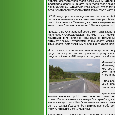
объёмы лесозаготовок стали резко уменьшаться. 
«Алапаевсклеса». К началу 2000 годов трест был
с цивилизацией. Структура узкоколейки стала му
леса, заготовкой которого стали заниматься част
В 2000 году прекратилось движение поездов по Асб
после выселения посёлка Зенковка, был разобран
поезд Алапаевск – Санкино, два раза в неделю ст
магистрали Алапаевск – Калач 149 км и две ветки: 
Проехать по Алапаевской дороге мечтал я давно.
«пионерке». Сумасшедшая – потому, что от Москвы
действует ПТЭ. Движение организует не только ди
автоматическими стрелками, да и скорости движен
«пионерках» там ездят, мы знали. Но то люди, вс
И всё-таки мы решились на алапаевскую авантюру
средства не сулил ничего хорошего, и пропуск н
найден, и 4 июня 2011 года мы тронулись из Москв
Михаил Не
Михаила, 
Кострому 
Омутнинск
и гостини
В воскрес
ухудшилос
Лишь посл
Уральский
холмов, никак не гор. По сути, такая же холмист
стела «Европа – Азия» и въезд в Екатеринбург, в
никто и не достроил. Как была она показана строя
центр столицы Урала, о чём никто из нас, собств
ходу из открытого окна машины.
Узкое шоссе на Реж забито встречным автотранспо