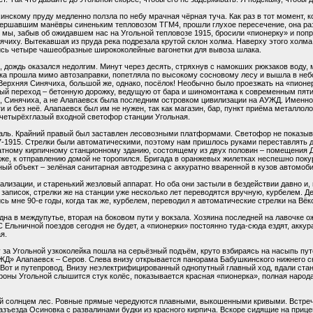
инскому пруду медленно ползла по небу мрачная чёрная туча. Как раз в тот момент, к
ершавшим манёвры синеньким тепловозом ТГМ4, прошли глухое пересечение, она ра
о мы, забыв об ожидавшем нас на Угольной тепловозе 1915, бросили «пионерку» и по
ячиху. Вытекавшая из пруда река подрезала крутой склон холма. Наверху этого холма
сь четыре чашеобразные ширококолейные вагонетки для вывоза шлака.
, дождь оказался недолгим. Минут через десять, стряхнув с намокших рюкзаков воду,
ка прошла мимо автозаправки, попетляла по высокому сосновому лесу и вышла в не
Верхняя Синячиха, большой же, однако, посёлок! Необычно было проезжать на «пионер
й переход – бетонную дорожку, ведущую от бара и шиномонтажа к современным пяти
, Синячиха, а не Алапаевск была последним островком цивилизации на АУЖД. Именно
и и без неё. Алапаевск был им не нужен, так как магазин, бар, пункт приёма металло
четырёхглазый входной светофор станции Угольная.
аль. Крайний правый был заставлен лесовозными платформами. Светофор не показыва
-1915. Стрелки были автоматическими, поэтому нам пришлось руками переставлять д
ратному кирпичному станционному зданию, состоящему из двух половин – помещения 
е, к отправлению домой не торопился. Бригада в оранжевых жилетках неспешно покури
ный объект – зелёная санитарная автодрезина с аккуратно вваренной в кузов автомоб
лизации, и старенький жезловый аппарат. Но оба они застыли в бездействии давно и,
аписок, стрелки же на станции уже несколько лет переводятся вручную, курбелем. Д
сь мне 90-е годы, когда так же, курбелем, переводил я автоматические стрелки на Вё
на в междупутье, вторая на боковом пути у вокзала. Хозяина последней на лавочке о
 Ельничной поездов сегодня не будет, а «пионерки» постоянно туда-сюда ездят, аккур
я.
у за Угольной узкоколейка пошла на серьёзный подъём, круто взбираясь на насыпь пу
Д» Алапаевск – Серов. Слева внизу открывается панорама Бабушкинского нижнего с
. Вот и путепровод. Внизу неэлектрифицированный однопутный главный ход, вдали ста
роны Угольной слышится стук колёс, показывается красная «пионерка», полная народа
тый солнцем лес. Ровные прямые чередуются плавными, выкошенными кривыми. Встреч
азъезда Осиновка с развалинами будки из красного кирпича. Вскоре сидящие на приц