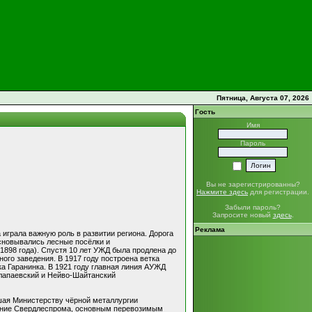
Пятница, Августа 07, 2026
Гость
Имя
Пароль
Вы не зарегистрированны?
Нажмите здесь
для регистрации.
Забыли пароль?
Запросите новый
здесь
.
Реклама
 играла важную роль в развитии региона. Дорога
сновывались лесные посёлки и
1898 года). Спустя 10 лет УЖД была продлена до
ого заведения. В 1917 году построена ветка
ка Гаранинка. В 1921 году главная линия АУЖД
Алапаевский и Нейво-Шайтанский
шая Министерству чёрной металлургии
ление Свердлеспрома, основным перевозимым