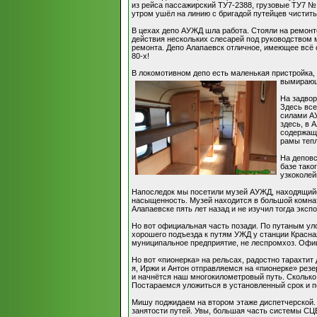
из рейса пассажирский ТУ7-2388, грузовые ТУ7 №
утром ушёл на линию с бригадой путейцев чистить
В цехах депо АУЖД шла работа. Стояли на ремонте
действия нескольких слесарей под руководством 
ремонта. Депо Алапаевск отличное, имеющее всё 
80-х!
В локомотивном депо есть маленькая пристройка
вымирающе
На задвор
Здесь все
силами АУ
здесь, в 
содержаще
рамы тепл
На деповс
базе тако
узкоколей
Напоследок мы посетили музей АУЖД, находящийс
насыщенность. Музей находится в большой комнате
Алапаевске пять лет назад и не изучил тогда эксп
Но вот официальная часть позади. По путаным уло
хорошего подъезда к путям УЖД у станции Красная-
муниципальное предприятие, не леспромхоз. Офиц
Но вот «пионерка» на рельсах, радостно тарахтит
я, Иржи и Антон отправляемся на «пионерке» резер
и начнётся наш многокилометровый путь. Сколько
Постараемся уложиться в установленный срок и п
Мишу поджидаем на втором этаже диспетчерской. 
занятости путей. Увы, большая часть системы СЦБ