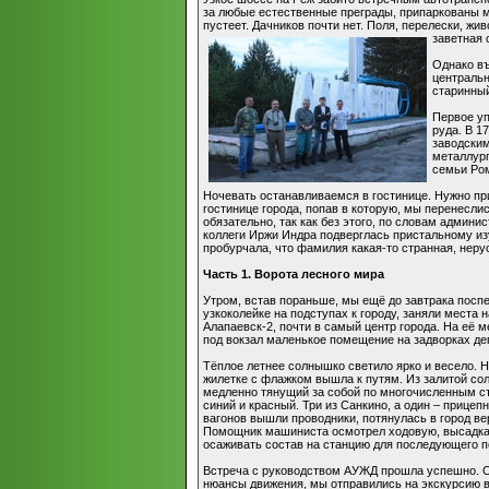
за любые естественные преграды, припаркованы
пустеет. Дачников почти нет. Поля, перелески, ж
заветная 
Однако въ
центральн
старинный
Первое уп
руда. В 1
заводским
металлург
семьи Ро
Ночевать останавливаемся в гостинице. Нужно при
гостинице города, попав в которую, мы перенесли
обязательно, так как без этого, по словам админи
коллеги Иржи Индра подверглась пристальному из
пробурчала, что фамилия какая-то странная, неру
Часть 1. Ворота лесного мира
Утром, встав пораньше, мы ещё до завтрака поспе
узкоколейке на подступах к городу, заняли места
Алапаевск-2, почти в самый центр города. На её 
под вокзал маленькое помещение на задворках де
Тёплое летнее солнышко светило ярко и весело. Н
жилетке с флажком вышла к путям. Из залитой со
медленно тянущий за собой по многочисленным ст
синий и красный. Три из Санкино, а один – прицепн
вагонов вышли проводники, потянулась в город в
Помощник машиниста осмотрел ходовую, высадка з
осаживать состав на станцию для последующего 
Встреча с руководством АУЖД прошла успешно. Об
нюансы движения, мы отправились на экскурсию в