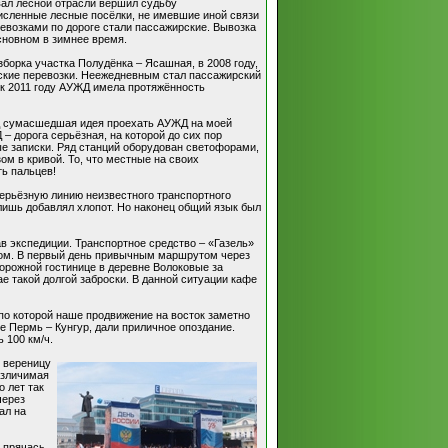
вал лесной отрасли вершил судьбу
численные лесные посёлки, не имевшие иной связи
евозками по дороге стали пассажирские. Вывозка
основном в зимнее время.
зборка участка Полудёнка – Ясашная, в 2008 году,
рские перевозки. Неежедневным стал пассажирский
, к 2011 году АУЖД имела протяжённость
ляд сумасшедшая идея проехать АУЖД на моей
– дорога серьёзная, на которой до сих пор
ые записки. Ряд станций оборудован светофорами,
ом в кривой. То, что местные на своих
ть пальцев!
ерьёзную линию неизвестного транспортного
лишь добавлял хлопот. Но наконец общий язык был
в экспедиции. Транспортное средство – «Газель»
епом. В первый день привычным маршрутом через
орожной гостинице в деревне Волоковые за
ае такой долгой заброски. В данной ситуации кафе
по которой наше продвижение на восток заметно
е Пермь – Кунгур, дали приличное опоздание.
 100 км/ч.
й вереницу
азличимая
о лет так
через
ал на
, прячась