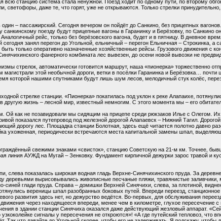
я всю станцию система стала ненужной. Поезд ходит по одному пути, по второму обг
, светофоры, даже те, что горят, уже не открываются. Только стрелки принудительно,
 один – пассажирский. Сегодня вечером он пойдёт до Санкино, без прицепных вагонов
у санкинскому поезду будут прицепные вагоны в Гаранинку и Берёзовку, по Санкино он
налогичный рейс, только без берёзовского вагона, будет и в пятницу. В дневное врем
й сегодня занял перегон до Угольной, ельничный – перегон Ельничная – Строкинка, а с
т быть только оперативно назначенные хозяйственные рейсы. Грузового движения с ко
Синячихинского фанерного комбината лес вывезен, до осени новой вывозки не предви
измы стрелок, автоматически готовится маршрут, наша «пионерка» торжественно отп
м магистрали этой необычной дороги, ветки в посёлки Гаранинка и Берёзовка… почти 
ремя которой нашими спутниками будут лишь шум лесов, мелодичный стук колёс, пере
ходной стрелке станции. «Пионерка» покатилась под уклон к реке Алапаихе, потянули
 в другую жизнь – лесной мир, известный немногим. С этого момента мы – его обитате
. Ой как не позавидовали мы сидящим на прицепе среди рюкзаков Илье с Олегом. Их 
 кривой показался путепровод под железной дорогой Алапаевск – Нижний Тагил. Дорог
жающий дорогу лес. Площадка станции Болотная, здесь ещё читается полотно давно раз
ейка ухоженная, периодически встречаются места капитальной замены шпал, выделяю
ограждённый свежими знаками «свисток», станцию Советскую на 21-м км. Точнее, бывш
я линия АУЖД на Мугай – Зенковку. Фундамент кирпичной дежурки зарос травой и куст
пи, слева показалась широкая водная гладь Верхне-Синячихинского пруда. За деревн
ежду деревьями вырисовывались живописные песчаные пляжи, травянистые заливчики, 
о-синей глади пруда. Справа – домишки Верхней Синячихи, слева, за плотиной, видне
тянулись вереницы шпал разобранных боковых путей. Впереди переезд, станционное 
вого развития здесь нет, но дежурство ведётся. Во-первых, для обслуживания перее
и движения через находящееся впереди, менее чем в километре, глухое пересечение
ечения в здании станции Синячиха оказался даже действующий жезловый аппарат. «Сей
по узкоколейке сигналы у пересечения не откроются»! «А где путейский тепловоз, что 
ёт. Так что давайте до Угольной скорее, чтобы его не задерживать. Я подскажу, чтобы 