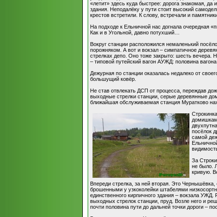
«летит» здесь куда быстрее: дорога знакомая, да
здания. Неподалёку у пути стоит высокий самодел
крестов встретили. К слову, встречали и памятник
На подходе к Ельничной нас догнала очередная «пи
Как и в Угольной, давно потухший…
Вокруг станции расположился немаленький посёло
порожняком. А вот и вокзал – симпатичное деревя
стрелках депо. Оно тоже закрыто: шесть вечера. 
– типовой путейский вагон АУЖД: половина вагона
Дежурная по станции оказалась недалеко от сво
большущий ковёр.
Не став отвлекать ДСП от процесса, переждав дож
выходные стрелки станции, серые деревянные дом
ближайшая обслуживаемая станция Муратково нахо
Строкинка
домишками
двухпутна
посёлок д
самой деж
Ельничной
видимость
За Строки
не было. 
кривую. В
Впереди стрелка, за ней вторая. Это Чернышёвка
брошенными у узкоколейки штабелями низкосортног
единственного кирпичного здания – вокзала УЖД. 
выходных стрелок станции, пруд. Возле него и ре
почти половина пути до дальней точки дороги – по