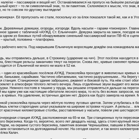
 и налегке – пассажиров и вещей нет. Останавливаемся на пропуск на бывшем разъезд
ьный крест – то ли символичный знак, то ли памятник. Склоняемся к мысли, что знак
и, но те совсем по-другому выглядели!
онерка». Её пропускать не стали, поскольку из-за ёлок показался такой же, как и в У
к. Деревянные домишки, огороды, изгороди. Вдоль насыпи – гаражи «пионерок». Глав
нное здание с табличкой «АУЖД. Ст. Ельничная». Дежурка закрыта на замок, поездов
На одном из боковых путей обнаруживаем синенький пассажирский вагон ПВ-40 в сцеп
 – крытый, половина – платформа.
его рабочего места. Под накрывшим Ельничную моросящим дождём она командовала м
дь, мы отправились дальше, в Строкинку (ударение на «и»). Этот посёлок находится 
а, блестящие рельсы заманчиво тянут на перегон. Снова лес, кривые сменяют прямы
дится от Ельничной ни много ни мало в 52 км.
 – один из красивейших посёлков АУЖД. Узкоколейка проходит в живописных кривых 
, баньками, сарайками. Частично обитаемыми, частично разрушенными... На берегу
я станция. Станционное здание заброшено, ржавеет и боковой путь. На нём стоит об
ремлет в атмосфере тёплого летнего вечера. Лишь отдалённые звуки выдают его жизнь.
урки. Немного постояв в тишине у пруда, мы решаем отправляться дальше на перегон: 
 мы едем уже как настоящие обитатели лесного мира, то есть без всяких запросов, н
 в кривых. На удивление, встречных дрезин нет. Дорога как будто замерла на время. М
нкой узкоколейка прошла через жёлтую поляну луговых цветов. Затем углубилась в б
Лишь клетки старогодних шпал указывали на широкие островки «суши». А рельсы… вле
от красочные километровые столбы, расставленные у насыпи, повели уже шестидес
, очередная станция АУЖД, расположенная на 65-м км. Три станционных пути пересек
о березняка. Когда-то, вероятно, всего лет двадцать назад, здесь стоял крупный ле
Рядом, на окраине густого березняка, памятник воинам Чернышёвки, павшим в Великой
шаем остановиться на долгожданный ночлег. На сегодня хватит, и так много километро
сёлка Калач.