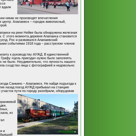
оссе
т вдали
чки никак не производят впечатления
 центр. Алапаевск – городок живописный,
урой.
лапаихи на реке Нейве была обнаружена железная
да. С этого момента деревня Алапаиха становится
 уезд. Рос и развивался Алапаевский
ными событиями 1918 года – расстрелом членов
визиту к руководству АУЖД. В единственной
о. Графу «цель приезда» нужно было заполнять
ах не было. Неудивительно, что личность нашего
ила сходство лица с фотографией и недовольно
оезда Санкино – Алапаевск. Не найдя подъезда к
летие назад поезд АУЖД прибывал на станцию
участок пути по городу разобрали, оборудовав
 оранжевой
дки,
ёных,
зала, из
тал
и и
рибывший