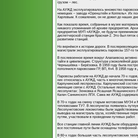
грузом – лес.
На АУЖД эксплуатировалось множество паровозов.
немецких – завода «Оренштейн и Коппель». Их по
Харловым. К сожалению, он не дожил до наших дне
Как показало время, собранные в музее материал
никакого упоминания об архиве предприятия. Арх
предприятие МУП «АУЖД», не будучи преемником 
диспетчерской станции Красная-2. Это был пяток
развитием станций.
Но вернёмся к истории дороги. В послереволюцио
магистрали эксплуатировались паровозы 157-го ти
В послевоенное время вокруг Алапаевска активно 
тайги в цивилизацию. Структура узкоколейной дор
Чернышёвка – Берёзовка. В 1959 году была постро
пополнился паровозами ГР, ВП, Кч4. В 1958 году 
Паровозы работали на АУЖД до начала 70-х годов,
них относилась к АУЖД, часть к многочисленным 
Карпунинский леспромхозы. Карпунинский состоял
имеющие связи с АУЖД. Остальные леспромхозы на
лесопунктах: Зенковка и Ясашная Ясашнинского Л
Калач Санкинского ЛПХ. Сама же АУЖД содержала 
В 70-х годах на смену старым мотовозам МУЗ4 и 
тепловозами ТУ7. В лесопунктах появились путеу
Лесопунктовские локомотивы были задействованы 
выводка на магистраль груза, хозяйственные пе
путям, участвовали в проведении путевых работ.
Все станции главной линии АУЖД были оборудован
все постоянные пути были оснащены телефонной 
В 80-х годах большая часть лесопунктовских тепл