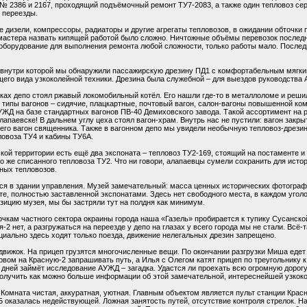
№ 2386 и 2167, проходящий подъёмочный ремонт ТУ7-2083, а также один тепловоз сер
 переезды.
 дизели, компрессоры, радиаторы и другие агрегаты тепловозов, в ожидании обточки 
мастера назвать кипящей работой было сложно. Ничтожные объёмы перевозок послед
оборудование для выполнения ремонта любой сложности, только работы мало. Последн
, внутри которой мы обнаружили пассажирскую дрезину ПД1 с комфортабельным мягк
го вида узкоколейной техники. Дрезина была служебной – для выездов руководства
ках депо стоял ржавый локомобильный котёл. Его нашли где-то в металлоломе и решили
 типы вагонов – сидячие, плацкартные, почтовый вагон, салон-вагоны повышенной ко
ЖД на базе стандартных вагонов ПВ-40 Демиховского завода. Такой ассортимент на р
Алапаевске! В дальнем углу цеха стоял вагон-храм. Внутрь нас не пустили: вагон закрыт
го вагон священника. Также в вагонном депо мы увидели необычную тепловоз-дрези
овоза ТУ4 и кабины ТУ6А.
кой территории есть ещё два экспоната – тепловоз ТУ2-169, стоящий на постаменте и
го же списанного тепловоза ТУ2. Что ни говори, алапаевцы сумели сохранить для ист
ных тепловозов.
я в здании управления. Музей замечательный: масса ценных исторических фотографи
, полностью заставленной экспонатами. Здесь нет свободного места, в каждом уголоч
озицию музея, мы бы застряли тут на полдня как минимум.
чкам частного сектора окраины города наша «Газель» пробирается к тупику Сусанской
2 нет, а разгружаться на переезде у депо на глазах у всего города мы не стали. Всё
иально здесь ходят только поезда, движение нелегальных дрезин запрещено.
 движок. На прицеп грузятся многочисленные вещи. По окончании разгрузки Миша едет 
вом на Красную-2 запрашивать путь, а Илья с Олегом катят прицеп по треугольнику к 
 дней займёт исследование АУЖД – загадка. Удастся ли проехать всю огромную доро
олучить как можно больше информации об этой замечательной, интереснейшей узкоко
Комната чистая, аккуратная, уютная. Главным объектом является пульт станции Крас
 оказалась недействующей. Ложная занятость путей, отсутствие контроля стрелок. На