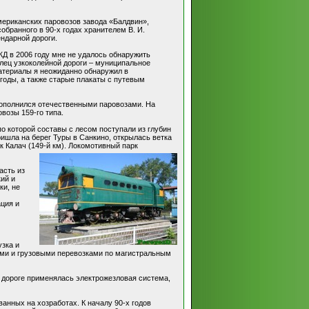
мериканских паровозов завода «Балдвин»,
бранного в 90-х годах хранителем В. И.
ендарной дороги.
Д в 2006 году мне не удалось обнаружить
лец узкоколейной дороги – муниципальное
атериалы я неожиданно обнаружил в
годы, а также старые плакаты с путевым
пополнился отечественными паровозами. На
возы 159-го типа.
по которой составы с лесом поступали из глубин
ришла на берег Туры в Санкино, открылась ветка
к Калач (149-й км). Локомотивный парк
асть из
ий и
ки, не
ация и
узка и
ими и грузовыми перевозками по магистральным
а дороге применялась электрожезловая система,
анных на хозработах. К началу 90-х годов