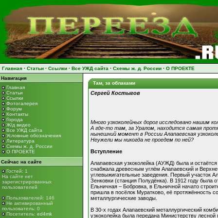
Главная
·
Статьи
·
Ссылки
·
Все УЖД сайта
·
Схемы ж. д. России
·
О ПРОЕКТЕ
Навигация
Там, за облаками
Главная
Статьи
Сергей Костыгов
Ссылки
Фотогалерея
Форум
Контакты
Города
Много узкоколейных дорог исследовано нашим ко
Ж/д видео
А где-то там, за Уралом, находится самая прот
Все УЖД сайта
нынешний момент в России Алапаевская узкоколе
Условные обозначения
Неужели мы никогда не проедем по ней?
Литература
Схемы ж. д. России
Вступление
О ПРОЕКТЕ
Сейчас на сайте
Алапаевская узкоколейка (АУЖД) была и остаётся 
снабжала древесным углём Алапаевский и Верхне-
Гостей: 1
углевыжигательные заведения. Первый участок Ала
На сайте нет
Зенковки (станция Полудёнка). В 1912 году была 
зарегистрированных
Ельничная – Бобровка, в Ельничной начато строит
пользователей
пришла в посёлок Муратково, её протяжённость с
Пользователей: 146
металлургические заводы.
Не активированный
пользователь: 0
В 30-х годах Алапаевский металлургический ком
Посетитель:
ed4mk
узкоколейка была передана Министерству лесной