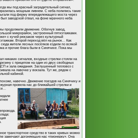
огда мы под красный заградительный сигнал,
зразилась мощным ливнем. С неба полились такие
прыгали под ферму впередилежащего моста через
 был заводской отвал, на фоне мрачного неба
 мы продолжили движение. Обогнув завод,
большой микрорайон, застроенный пятиэтажками.
ке» с кучей рюкзаков через культурный
этажкам. Второй переход вёл на рынок… Как
 сюда жители лесных посёлков ездили по всякой
лома и прочие блага были в Синячихе. Пока мы
л никаких сигналов, входные стрелки стояли на
резину с прицепом на один из двух свободных
ДСП и зала ожидания. Заглушенный тепловоз с
вала на лавочке у вокзала. Тут же, рядом с
ильной кабиной.
 похоже, навечно. Движение поездов на Синячиху и
ежурная провела нас до ближайшей стрелки и
ксе…
жидали
атнее
тепровода.
клада:
нция
.
ное транспортное средство в таких кривых можно
епе замечают догоняющую нас «пионерку». Она