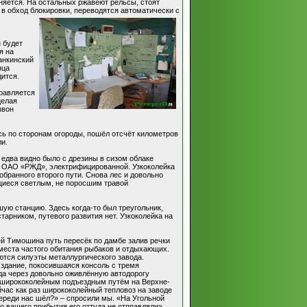
оняется. На остальных ржавеют рельсы, стоят
 в обход блокировки, переводятся автоматически с
.
 будет
я на
анкинский
нца
дится.
равляется
целая
звон
сь по сторонам огороды, пошёл отсчёт километров
ли.
едва видно было с дрезины в сизом облаке
ой ОАО «РЖД», электрифицированной. Узкоколейка
обранного второго пути. Снова лес и довольно
щиеся светлым, не поросшим травой
ую станцию. Здесь когда-то был треугольник,
арником, путевого развития нет. Узкоколейка на
ей Тимошина путь пересёк по дамбе залив речки
места частого обитания рыбаков и отдыхающих.
ются силуэты металлургического завода.
здание, покосившаяся консоль с тремя
зда через довольно оживлённую автодорогу
 с ширококолейным подъездным путём на Верхне-
час как раз ширококолейный тепловоз на заводе
впереди нас шёл?» – спросили мы. «На Угольной
до вашего прибытия его оттуда не отправляли».