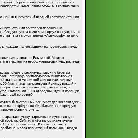
е Рублиха, у руин шлакоблочного станционного
, впоследствии вдоль линии АУЖД мы немало таких
гольной, четырёхглазый входной светофор станции.
ный путь станции заставлен лесовозным
 нет! Следующую за нами «пионерку» пропускаем на
ке с крытым вагоном завода «Амендорф», за депо
альчишками, полоскавшими на поселковом пруду
в семи километрах от Ельничной. Мокрые
е, мы следуем на необслуживаемый участок, ведь
каскад прудов с раскинувшимися по берегам
 большого пруда расположилась миниатюрная
огнавшая нас в Ельничной «пионерка». Мирный
 56-й км, гласит километровый знак, стоящий у
пора вставать на ночлег. Кстати сказать, за
аугад, надеясь лишь на свободный путь и хорошую
ожет, ещё не вечер?..
олотистый лиственный лес. Мест для ночёвки здесь
кли нас вперёд и вперёд. Манили за очередную
ятикилометровый отсчёт…
ают зарастающую кустарником низкую поляну с
сной посёлок. Сейчас о нём напоминают руины
 Отечественной войне. В конце поляны, у
в пройдено, масса впечатлений получена. Позади