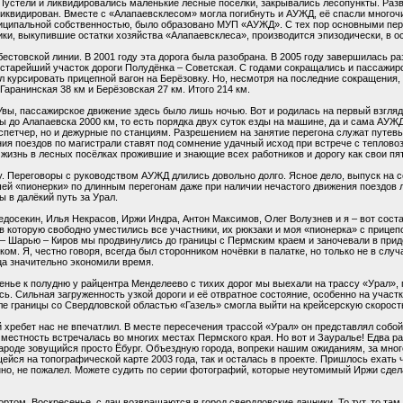
Пустели и ликвидировались маленькие лесные посёлки, закрывались лесопункты. Раз
 ликвидирован. Вместе с «Алапаевсклесом» могла погибнуть и АУЖД, её спасли много
ниципальной собственностью, было образовано МУП «АУЖД». С тех пор основными пер
ники, выкупившие остатки хозяйства «Алапаевсклеса», производится эпизодически, в 
естовской линии. В 2001 году эта дорога была разобрана. В 2005 году завершилась ра
 старейший участок дороги Полудёнка – Советская. С годами сокращались и пассажи
ал курсировать прицепной вагон на Берёзовку. Но, несмотря на последние сокращения
Гаранинская 38 км и Берёзовская 27 км. Итого 214 км.
 Увы, пассажирское движение здесь было лишь ночью. Вот и родилась на первый взг
 до Алапаевска 2000 км, то есть порядка двух суток езды на машине, да и сама АУЖД 
спетчер, но и дежурные по станциям. Разрешением на занятие перегона служат путев
ия поездов по магистрали ставят под сомнение удачный исход при встрече с тепловоз
ю жизнь в лесных посёлках прожившие и знающие всех работников и дорогу как свои пя
. Переговоры с руководством АУЖД длились довольно долго. Ясное дело, выпуск на с
ашей «пионерки» по длинным перегонам даже при наличии нечастого движения поездов 
ы в далёкий путь за Урал.
досекин, Илья Некрасов, Иржи Индра, Антон Максимов, Олег Волузнев и я – вот соста
в которую свободно уместились все участники, их рюкзаки и моя «пионерка» с приц
– Шарью – Киров мы продвинулись до границы с Пермским краем и заночевали в прид
ом. Я, честно говоря, всегда был сторонником ночёвки в палатке, но только не в случ
ца значительно экономили время.
енье к полудню у райцентра Менделеево с тихих дорог мы выехали на трассу «Урал», 
ь. Сильная загруженность узкой дороги и её отвратное состояние, особенно на участк
е границы со Свердловской областью «Газель» смогла выйти на крейсерскую скорость
 хребет нас не впечатлил. В месте пересечения трассой «Урал» он представлял собо
ая местность встречалась во многих местах Пермского края. Но вот и Зауралье! Едва р
 народе зовущийся просто Ёбург. Объездную города, вопреки нашим ожиданиям, за мног
щейся на топографической карте 2003 года, так и осталась в проекте. Пришлось ехать 
енно, не пожалел. Можете судить по серии фотографий, которые неутомимый Иржи сдел
ртом. Воскресенье, с дач возвращаются в город свердловские дачники. То тут, то там