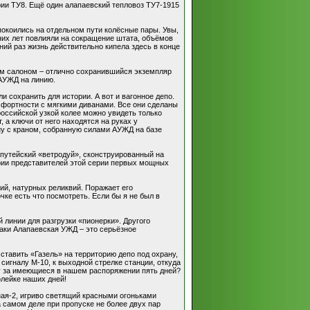
ии ТУ8. Ещё один алапаевский тепловоз ТУ7-1915
покоились на отдельном пути колёсные пары. Увы,
них лет повлияли на сокращение штата, объёмов
ий раз жизнь действительно кипела здесь в конце
им салоном – отлично сохранившийся экземпляр
 АУЖД на линию.
 сохранить для истории. А вот и вагонное депо.
мфортности с мягкими диванами. Все они сделаны
оссийской узкой колее можно увидеть только
, а ключи от него находятся на руках у
ну с краном, собранную силами АУЖД на базе
 путейский «ветродуй», сконструированный на
ории представителей этой серии первых мощных
й, натурных реликвий. Поражает его
ке есть что посмотреть. Если бы я не был в
 линии для разгрузки «пионерки». Другого
-таки Алапаевская УЖД – это серьёзное
ставить «Газель» на территорию депо под охрану,
сигналу М-10, к выходной стрелке станции, откуда
гу за имеющиеся в нашем распоряжении пять дней?
лейке наших дней!
ная-2, игриво светящий красными огоньками
 самом деле при пропуске не более двух пар