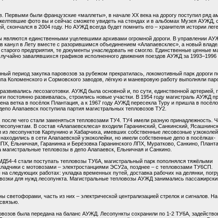
 Первыми были французские «маллеты», в начале XX века на дорогу поступил ряд а
желтевшие фото вы и сейчас сможете увидеть на стендах и в альбомах Музея АУЖД, со
й, скончался в 2004 году. Но АУЖД всегда будет помнить его – хранителя истории лег
ы являются единственными уцелевшими архивами огромной дороги. В управлении АУЖ
ив канул в Лету вместе с разорившимся объединением «Алапаевсклес», а новый владе
старого предприятия, те документы унаследовать не смогло. Единственные ценные м
 случайно завалявшихся графиков исполненного движения поездов АУЖД за 1993–1996 
нный период закупка паровозов за рубежом прекратилась, локомотивный парк дороги 
па Коломенского и Сормовского заводов, лёгкую и маневровую работу выполняли паро
развивались лесозаготовки. АУЖД была основной и, по сути, единственной артерией, 
оги постоянно развивалась, строились новые участки. В 1954 году магистраль АУЖД п
ена ветка в посёлок Плантация, а к 1967 году АУЖД пересекла Туру и пришла в посёло
в депо Алапаевск поступила партия магистральных тепловозов ТУ2.
 после чего стали заменяться тепловозами ТУ4. ТУ4 имели разную принадлежность. Ч
лесопунктам. В состав «Алапаевсклеса» входили Гаранинский, Санкинский, Ясашнинск
 из лесопунктов Карпунино и Хабарчиха, имевших собственные лесовозные узкоколей
ходились в сети Алапаевской узкоколейки, но имели собственные депо в посёлках-
ПХ, Ельничная, Гаранинка и Берёзовка Гаранинского ЛПХ, Муратково, Санкино, Плант
магистральные тепловозы в депо Алапаевск, Ельничная и Санкино.
МД54-4 стали поступать тепловозы ТУ6А, магистральный парк пополнялся тяжёлыми
кладчики с мотовозами – электростанциями ЭСУ2а, позднее – с тепловозами ТУ6СП.
на следующих работах: укладка временных путей, доставка рабочих на делянки, погр
ревозки для нужд лесопункта. Магистральные тепловозы АУЖД занимались пассажирск
ы светофорами, часть из них – электрической централизацией стрелок и сигналов. Н
связью.
овозов была передана на баланс АУЖД. Лесопункты сохранили по 1-2 ТУ6А, задействов