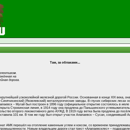
Там, за облаками...
ллективом.
яжённая на
йная дорога.
крупнейшей узкоколейной железной дорогой России. Основанная в конце XIX века, она
Синячихинский (Яковлевский) металлургические заводы. В глухих сибирских лесах о
паевск – Мугай был построен в 1896 году (официальное открытие состоялось в июле 
открыта Строкинская линия, в 1914 году она продлена до Паньшинского углевыжигательн
ельство второго локомотивного депо АУЖД. В 1919 году ветка была продлена до посёл
оставила 101 км. В том же году был открыт участок Алапаевск – Сусан, соединивший 
бинат АМК перешёл на отопление каменным углем и коксом, со временем принадлежав
 промышленности. Новым владельцем дороги стал трест «Алапаевсклес» – подразде