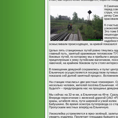
К Синячих
перед сов
струи, чт
речку Син
красовали
К счастью
узкоколей
Это тоже 
пешеходны
оказалось
надобност
осмысливали происходящее, за кривой показался 
Целых пять станционных путей ровно тянулись вд
главный путь, занятый оранжевым тепловозом ТУ7
боковых путей, по которому мы и прибыли к акку
прицепленным к нему путейским вагончиком, похож
лавочкой, на крайнем боковом пути стоял интерес
В помещении дежурной сохранились и пульт центра
Ельничную осуществляется посредством путевых з
показала сей долгий занятный процесс. Вспомнили
На станции «паслись» две местные «пионерки». Од
несколько человек, жителей посёлка Ельничная. «С
будьте!» – предупредила нас на прощанье дежурна
Мы сейчас на 32-м км, а Ельничная на 49-м. Сраз
Впереди пересечение с железной дорогой ОАО «РЖ
краны, штабеля леса, пути широкой и узкой колеи
Бабушкино. Во время осмотра путепровода со сто
Пропускаем местных вперёд на Ельничную.
Узкоколейка устремляется в ярко-зелёный, зали
увидеть издалека. Пролетает площадка бывшего р