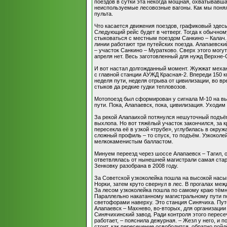
поездов в сутки эта некогда мощная, охватывавша
неиспользуемые лесовозные вагоны. Как мы поняли
пульта.
Что касается движения поездов, графиковый здесь
Следующий рейс будет в четверг. Тогда к обычном
стыковаться с местным поездом Санкино – Калач. А
линии работают три путейских поезда. Алапаевски
– участок Санкино – Муратково. Сверх этого могу
апреля нет. Весь заготовленный для нужд Верхне-
И вот настал долгожданный момент. Жужжат механ
с главной станции АУЖД Красная-2. Впереди 150 к
неделя пути, неделя отрыва от цивилизации, во в
стыков да редкие гудки тепловозов.
Мотопоезд был сформирован у сигнала М-10 на вы
пути. Пока, Алапаевск, пока, цивилизация. Уходим
За рекой Алапаихой потянулся нешуточный подъём
выхлопа. Но вот тяжёлый участок закончился, за
пересекла её в узкой «трубе», углубилась в окру
сложный профиль – то спуск, то подъём. Узкокол
мелкокаменистым балластом.
Минуем переезд через шоссе Алапаевск – Тагил, 
ответвлялась от нынешней магистрали самая стара
Зенковку разобрана в 2008 году.
За Советской узкоколейка пошла на высокой насы
Норки, затем круто свернул в лес. В прогалах м
За лесом узкоколейка пошла по самому краю тёмн
Параллельно накатанному магистральному пути по
светофорами наверху. Это станция Синячиха. Путе
Алапаевск – Махнево, во-вторых, для организаци
Синячихинский завод. Ради контроля этого перес
работает, – пояснила дежурная. – Жезл у него, и 
стоит, как пересечение освободится, обратно пойд