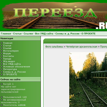
Главная
·
Статьи
·
Ссылки
·
Все УЖД сайта
·
Схемы ж. д. России
·
О ПРОЕКТЕ
Навигация
Главная
Статьи
Фото альбомы
>
Четвёртая архангельская
>
Пропу
Ссылки
Фотогалерея
Форум
Контакты
Города
Ж/д видео
Все УЖД сайта
Условные обозначения
Литература
Схемы ж. д. России
О ПРОЕКТЕ
Сейчас на сайте
Гостей: 1
На сайте нет
зарегистрированных
пользователей
Пользователей: 146
Не активированный
пользователь: 0
Посетитель:
ed4mk