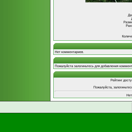
Да
Разме
Рах
Количе
Нет комментариев.
Пожалуйста залогиньтесь для добавления коммент
Рейтинг досту
Пожалуйста, залогиньтес
Нет