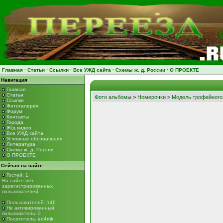
Главная
·
Статьи
·
Ссылки
·
Все УЖД сайта
·
Схемы ж. д. России
·
О ПРОЕКТЕ
Навигация
Главная
Статьи
Фото альбомы
>
Номерочки
>
Модель трофейного
Ссылки
Фотогалерея
Форум
Контакты
Города
Ж/д видео
Все УЖД сайта
Условные обозначения
Литература
Схемы ж. д. России
О ПРОЕКТЕ
Сейчас на сайте
Гостей: 1
На сайте нет
зарегистрированных
пользователей
Пользователей: 146
Не активированный
пользователь: 0
Посетитель:
ed4mk