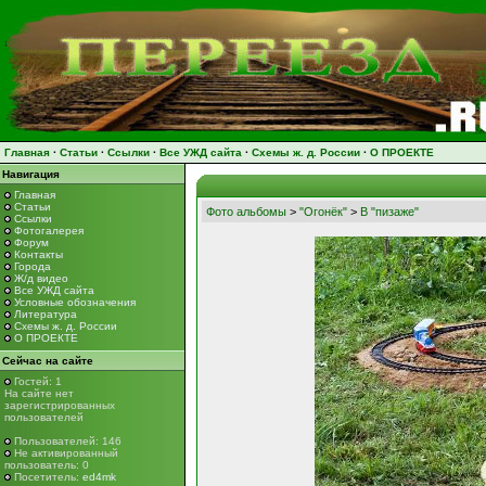
Главная
·
Статьи
·
Ссылки
·
Все УЖД сайта
·
Схемы ж. д. России
·
О ПРОЕКТЕ
Навигация
Главная
Статьи
Фото альбомы
>
"Огонёк"
>
В "пизаже"
Ссылки
Фотогалерея
Форум
Контакты
Города
Ж/д видео
Все УЖД сайта
Условные обозначения
Литература
Схемы ж. д. России
О ПРОЕКТЕ
Сейчас на сайте
Гостей: 1
На сайте нет
зарегистрированных
пользователей
Пользователей: 146
Не активированный
пользователь: 0
Посетитель:
ed4mk