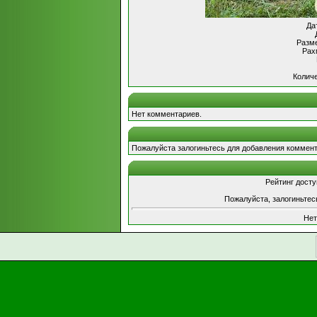
Да
Разме
Рах
Количе
Нет комментариев.
Пожалуйста залогиньтесь для добавления коммент
Рейтинг досту
Пожалуйста, залогиньтес
Нет