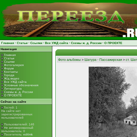
Главная
·
Статьи
·
Ссылки
·
Все УЖД сайта
·
Схемы ж. д. России
·
О ПРОЕКТЕ
Навигация
Главная
Статьи
Фото альбомы
>
Шатура - Пассажирская
>
ст. Ша
Ссылки
Фотогалерея
Форум
Контакты
Города
Ж/д видео
Все УЖД сайта
Условные обозначения
Литература
Схемы ж. д. России
О ПРОЕКТЕ
Сейчас на сайте
Гостей: 1
На сайте нет
зарегистрированных
пользователей
Пользователей: 146
Не активированный
пользователь: 0
Посетитель:
ed4mk