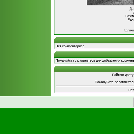
Да
Разме
Рах
Количе
Нет комментариев.
Пожалуйста залогиньтесь для добавления коммент
Рейтинг досту
Пожалуйста, залогиньтес
Нет