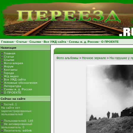
Главная
·
Статьи
·
Ссылки
·
Все УЖД сайта
·
Схемы ж. д. России
·
О ПРОЕКТЕ
Навигация
Главная
Статьи
Фото альбомы
>
Ночное зеркало
>
На горушке у п
Ссылки
Фотогалерея
Форум
Контакты
Города
Ж/д видео
Все УЖД сайта
Условные обозначения
Литература
Схемы ж. д. России
О ПРОЕКТЕ
Сейчас на сайте
Гостей: 1
На сайте нет
зарегистрированных
пользователей
Пользователей: 146
Не активированный
пользователь: 0
Посетитель:
ed4mk