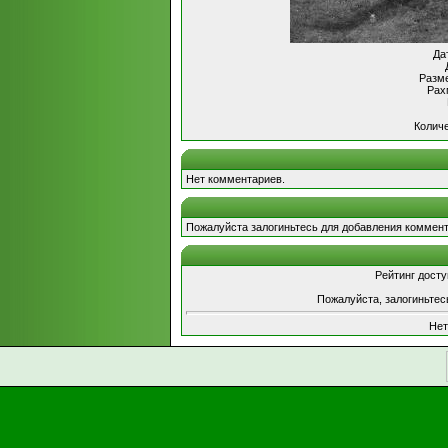
Да
Разме
Рах
Количе
Нет комментариев.
Пожалуйста залогиньтесь для добавления коммент
Рейтинг досту
Пожалуйста, залогиньтес
Нет