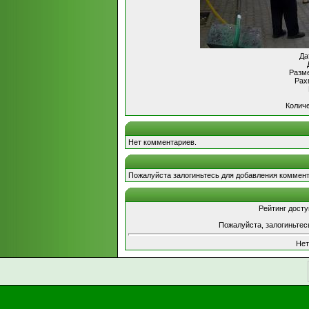
Да
Разме
Рах
Количе
Нет комментариев.
Пожалуйста залогиньтесь для добавления коммент
Рейтинг досту
Пожалуйста, залогиньтес
Нет