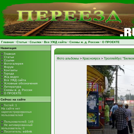
Главная
·
Статьи
·
Ссылки
·
Все УЖД сайта
·
Схемы ж. д. России
·
О ПРОЕКТЕ
Навигация
Главная
Статьи
Фото альбомы
>
Красноярск
>
Троллейбус "Белк
Ссылки
Фотогалерея
Форум
Контакты
Города
Ж/д видео
Все УЖД сайта
Условные обозначения
Литература
Схемы ж. д. России
О ПРОЕКТЕ
Сейчас на сайте
Гостей: 1
На сайте нет
зарегистрированных
пользователей
Пользователей: 146
Не активированный
пользователь: 0
Посетитель:
ed4mk