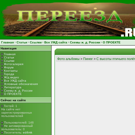
Главная
·
Статьи
·
Ссылки
·
Все УЖД сайта
·
Схемы ж. д. России
·
О ПРОЕКТЕ
Навигация
Главная
Статьи
Фото альбомы
>
Пинюг
>
С высоты птичьего полё
Ссылки
Фотогалерея
Форум
Контакты
Города
Ж/д видео
Все УЖД сайта
Условные обозначения
Литература
Схемы ж. д. России
О ПРОЕКТЕ
Сейчас на сайте
Гостей: 1
На сайте нет
зарегистрированных
пользователей
Пользователей: 146
Не активированный
пользователь: 0
Посетитель:
ed4mk