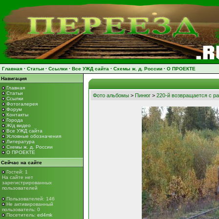
Главная
·
Статьи
·
Ссылки
·
Все УЖД сайта
·
Схемы ж. д. России
·
О ПРОЕКТЕ
Навигация
Главная
Статьи
Фото альбомы
>
Пинюг
>
220-й возвращается с р
Ссылки
Фотогалерея
Форум
Контакты
Города
Ж/д видео
Все УЖД сайта
Условные обозначения
Литература
Схемы ж. д. России
О ПРОЕКТЕ
Сейчас на сайте
Гостей: 1
На сайте нет
зарегистрированных
пользователей
Пользователей: 146
Не активированный
пользователь: 0
Посетитель:
ed4mk