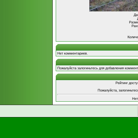
Да
Разме
Рах
Количе
Нет комментариев.
Пожалуйста залогиньтесь для добавления коммент
Рейтинг досту
Пожалуйста, залогиньтес
Нет