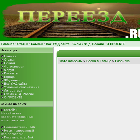
Главная
·
Статьи
·
Ссылки
·
Все УЖД сайта
·
Схемы ж. д. России
·
О ПРОЕКТЕ
Навигация
Главная
Статьи
Фото альбомы
>
Весна в Талице
>
Развилка
Ссылки
Фотогалерея
Форум
Контакты
Города
Ж/д видео
Все УЖД сайта
Условные обозначения
Литература
Схемы ж. д. России
О ПРОЕКТЕ
Сейчас на сайте
Гостей: 1
На сайте нет
зарегистрированных
пользователей
Пользователей: 146
Не активированный
пользователь: 0
Посетитель:
ed4mk