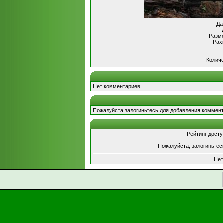
Да
Разме
Рах
Количе
Нет комментариев.
Пожалуйста залогиньтесь для добавления коммент
Рейтинг досту
Пожалуйста, залогиньтес
Нет