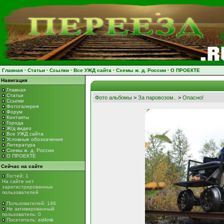
Главная
·
Статьи
·
Ссылки
·
Все УЖД сайта
·
Схемы ж. д. России
·
О ПРОЕКТЕ
Навигация
Главная
Статьи
Фото альбомы
>
За паровозом..
>
Опасно!
Ссылки
Фотогалерея
Форум
Контакты
Города
Ж/д видео
Все УЖД сайта
Условные обозначения
Литература
Схемы ж. д. России
О ПРОЕКТЕ
Сейчас на сайте
Гостей: 1
На сайте нет
зарегистрированных
пользователей
Пользователей: 146
Не активированный
пользователь: 0
Посетитель:
ed4mk