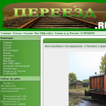
Главная
·
Статьи
·
Ссылки
·
Все УЖД сайта
·
Схемы ж. д. России
·
О ПРОЕКТЕ
Навигация
Главная
Статьи
Фото альбомы
>
За паровозом..
>
Тепловоз с фак
Ссылки
Фотогалерея
Форум
Контакты
Города
Ж/д видео
Все УЖД сайта
Условные обозначения
Литература
Схемы ж. д. России
О ПРОЕКТЕ
Сейчас на сайте
Гостей: 1
На сайте нет
зарегистрированных
пользователей
Пользователей: 146
Не активированный
пользователь: 0
Посетитель:
ed4mk