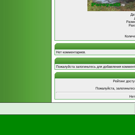
Да
Разме
Рах
Количе
Нет комментариев.
Пожалуйста залогиньтесь для добавления коммент
Рейтинг досту
Пожалуйста, залогиньтес
Нет