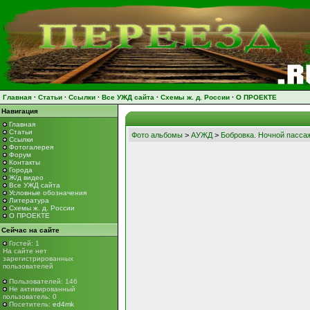
Главная
·
Статьи
·
Ссылки
·
Все УЖД сайта
·
Схемы ж. д. России
·
О ПРОЕКТЕ
Навигация
Главная
Статьи
Фото альбомы
>
АУЖД
>
Бобровка. Ночной пасса
Ссылки
Фотогалерея
Форум
Контакты
Города
Ж/д видео
Все УЖД сайта
Условные обозначения
Литература
Схемы ж. д. России
О ПРОЕКТЕ
Сейчас на сайте
Гостей: 1
На сайте нет
зарегистрированных
пользователей
Пользователей: 146
Не активированный
пользователь: 0
Посетитель:
ed4mk