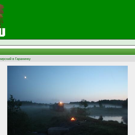
жирский в Гаранинку