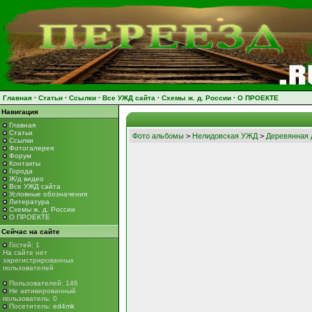
Главная
·
Статьи
·
Ссылки
·
Все УЖД сайта
·
Схемы ж. д. России
·
О ПРОЕКТЕ
Навигация
Главная
Статьи
Фото альбомы
>
Нелидовская УЖД
>
Деревянная 
Ссылки
Фотогалерея
Форум
Контакты
Города
Ж/д видео
Все УЖД сайта
Условные обозначения
Литература
Схемы ж. д. России
О ПРОЕКТЕ
Сейчас на сайте
Гостей: 1
На сайте нет
зарегистрированных
пользователей
Пользователей: 146
Не активированный
пользователь: 0
Посетитель:
ed4mk