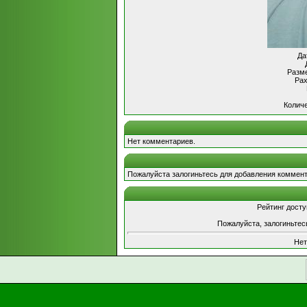
Да
Разме
Рах
Количе
Нет комментариев.
Пожалуйста залогиньтесь для добавления коммент
Рейтинг досту
Пожалуйста, залогиньтес
Нет