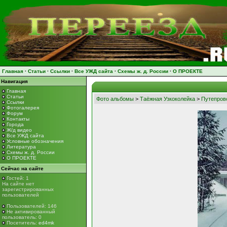
Главная
·
Статьи
·
Ссылки
·
Все УЖД сайта
·
Схемы ж. д. России
·
О ПРОЕКТЕ
Навигация
Главная
Статьи
Фото альбомы
>
Таёжная Узкоколейка
>
Путепров
Ссылки
Фотогалерея
Форум
Контакты
Города
Ж/д видео
Все УЖД сайта
Условные обозначения
Литература
Схемы ж. д. России
О ПРОЕКТЕ
Сейчас на сайте
Гостей: 1
На сайте нет
зарегистрированных
пользователей
Пользователей: 146
Не активированный
пользователь: 0
Посетитель:
ed4mk