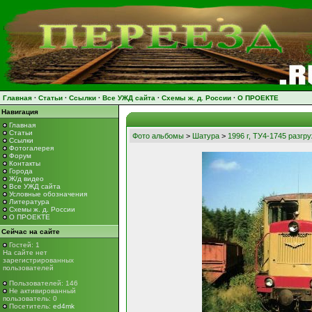
Главная
·
Статьи
·
Ссылки
·
Все УЖД сайта
·
Схемы ж. д. России
·
О ПРОЕКТЕ
Навигация
Главная
Статьи
Фото альбомы
>
Шатура
>
1996 г, ТУ4-1745 разгр
Ссылки
Фотогалерея
Форум
Контакты
Города
Ж/д видео
Все УЖД сайта
Условные обозначения
Литература
Схемы ж. д. России
О ПРОЕКТЕ
Сейчас на сайте
Гостей: 1
На сайте нет
зарегистрированных
пользователей
Пользователей: 146
Не активированный
пользователь: 0
Посетитель:
ed4mk