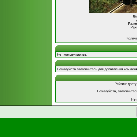
Да
Разме
Рах
Количе
Нет комментариев.
Пожалуйста залогиньтесь для добавления коммент
Рейтинг досту
Пожалуйста, залогиньтес
Нет