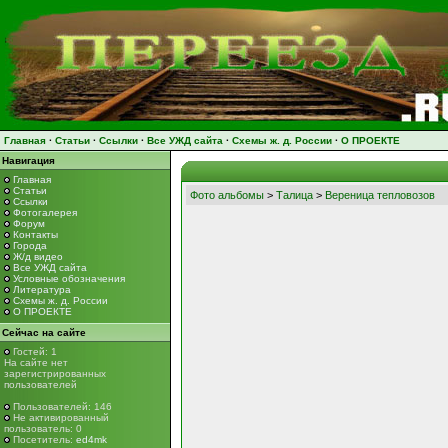
Главная
·
Статьи
·
Ссылки
·
Все УЖД сайта
·
Схемы ж. д. России
·
О ПРОЕКТЕ
Навигация
Главная
Статьи
Фото альбомы
>
Талица
>
Вереница тепловозов
Ссылки
Фотогалерея
Форум
Контакты
Города
Ж/д видео
Все УЖД сайта
Условные обозначения
Литература
Схемы ж. д. России
О ПРОЕКТЕ
Сейчас на сайте
Гостей: 1
На сайте нет
зарегистрированных
пользователей
Пользователей: 146
Не активированный
пользователь: 0
Посетитель:
ed4mk