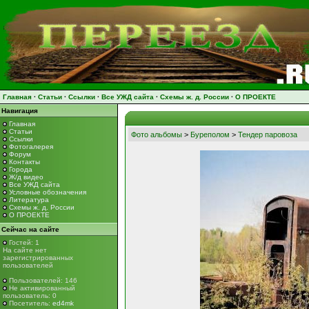
Главная
·
Статьи
·
Ссылки
·
Все УЖД сайта
·
Схемы ж. д. России
·
О ПРОЕКТЕ
Навигация
Главная
Статьи
Фото альбомы
>
Буреполом
>
Тендер паровоза
Ссылки
Фотогалерея
Форум
Контакты
Города
Ж/д видео
Все УЖД сайта
Условные обозначения
Литература
Схемы ж. д. России
О ПРОЕКТЕ
Сейчас на сайте
Гостей: 1
На сайте нет
зарегистрированных
пользователей
Пользователей: 146
Не активированный
пользователь: 0
Посетитель:
ed4mk