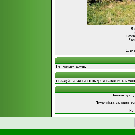
Да
Разме
Рах
Количе
Нет комментариев.
Пожалуйста залогиньтесь для добавления коммент
Рейтинг досту
Пожалуйста, залогиньтес
Нет