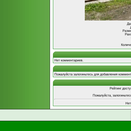
Да
Разме
Рах
Количе
Нет комментариев.
Пожалуйста залогиньтесь для добавления коммент
Рейтинг досту
Пожалуйста, залогиньтес
Нет