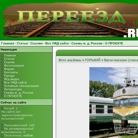
Главная
·
Статьи
·
Ссылки
·
Все УЖД сайта
·
Схемы ж. д. России
·
О ПРОЕКТЕ
Навигация
Главная
Статьи
Фото альбомы
>
ГОРЬКИЙ
>
Вагон-магазин (списа
Ссылки
Фотогалерея
Форум
Контакты
Города
Ж/д видео
Все УЖД сайта
Условные обозначения
Литература
Схемы ж. д. России
О ПРОЕКТЕ
Сейчас на сайте
Гостей: 1
На сайте нет
зарегистрированных
пользователей
Пользователей: 146
Не активированный
пользователь: 0
Посетитель:
ed4mk