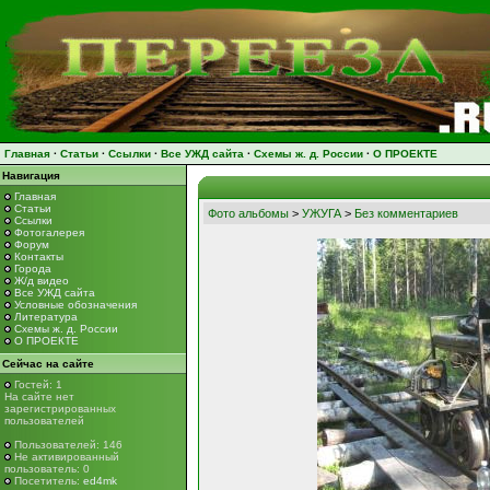
Главная
·
Статьи
·
Ссылки
·
Все УЖД сайта
·
Схемы ж. д. России
·
О ПРОЕКТЕ
Навигация
Главная
Статьи
Фото альбомы
>
УЖУГА
>
Без комментариев
Ссылки
Фотогалерея
Форум
Контакты
Города
Ж/д видео
Все УЖД сайта
Условные обозначения
Литература
Схемы ж. д. России
О ПРОЕКТЕ
Сейчас на сайте
Гостей: 1
На сайте нет
зарегистрированных
пользователей
Пользователей: 146
Не активированный
пользователь: 0
Посетитель:
ed4mk