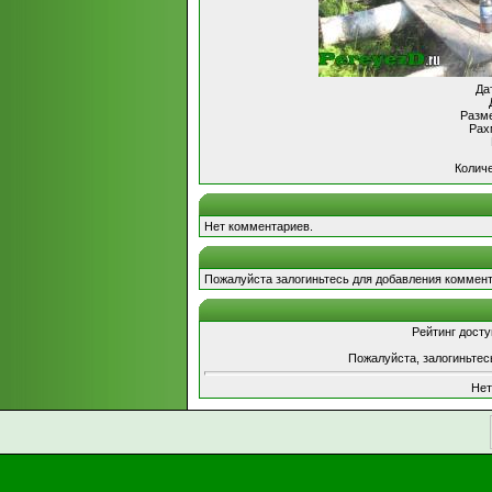
Да
Разме
Рах
Количе
Нет комментариев.
Пожалуйста залогиньтесь для добавления коммент
Рейтинг досту
Пожалуйста, залогиньтес
Нет