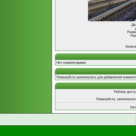
Да
Разме
Рах
Количе
Нет комментариев.
Пожалуйста залогиньтесь для добавления коммент
Рейтинг досту
Пожалуйста, залогиньтес
Нет