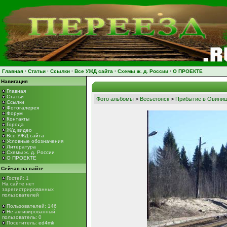
Главная
·
Статьи
·
Ссылки
·
Все УЖД сайта
·
Схемы ж. д. России
·
О ПРОЕКТЕ
Навигация
Главная
Статьи
Фото альбомы
>
Весьегонск
>
Прибытие в Овини
Ссылки
Фотогалерея
Форум
Контакты
Города
Ж/д видео
Все УЖД сайта
Условные обозначения
Литература
Схемы ж. д. России
О ПРОЕКТЕ
Сейчас на сайте
Гостей: 1
На сайте нет
зарегистрированных
пользователей
Пользователей: 146
Не активированный
пользователь: 0
Посетитель:
ed4mk