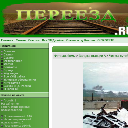
Главная
·
Статьи
·
Ссылки
·
Все УЖД сайта
·
Схемы ж. д. России
·
О ПРОЕКТЕ
Навигация
Главная
Статьи
Фото альбомы
>
Загадка станции А
>
Чистка путей
Ссылки
Фотогалерея
Форум
Контакты
Города
Ж/д видео
Все УЖД сайта
Условные обозначения
Литература
Схемы ж. д. России
О ПРОЕКТЕ
Сейчас на сайте
Гостей: 1
На сайте нет
зарегистрированных
пользователей
Пользователей: 146
Не активированный
пользователь: 0
Посетитель:
ed4mk