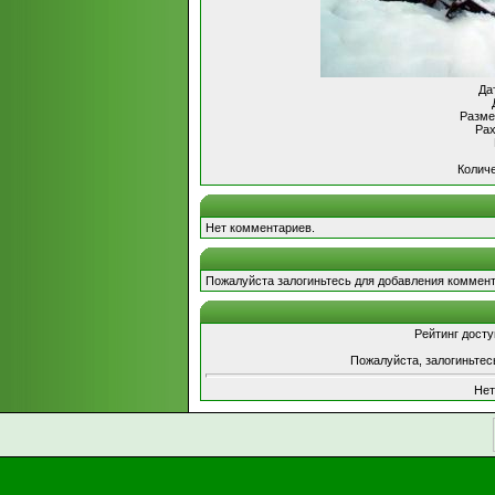
Да
Разме
Рах
Количе
Нет комментариев.
Пожалуйста залогиньтесь для добавления коммент
Рейтинг досту
Пожалуйста, залогиньтес
Нет