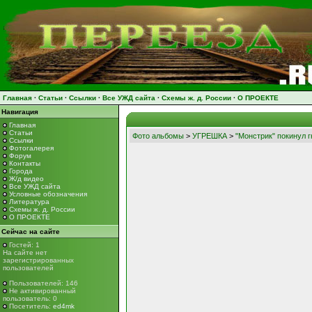
Главная
·
Статьи
·
Ссылки
·
Все УЖД сайта
·
Схемы ж. д. России
·
О ПРОЕКТЕ
Навигация
Главная
Статьи
Фото альбомы
>
УГРЕШКА
>
"Монстрик" покинул г
Ссылки
Фотогалерея
Форум
Контакты
Города
Ж/д видео
Все УЖД сайта
Условные обозначения
Литература
Схемы ж. д. России
О ПРОЕКТЕ
Сейчас на сайте
Гостей: 1
На сайте нет
зарегистрированных
пользователей
Пользователей: 146
Не активированный
пользователь: 0
Посетитель:
ed4mk