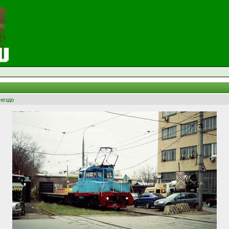
нездо