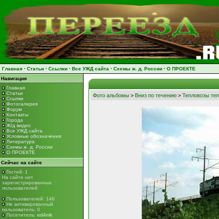
Главная
·
Статьи
·
Ссылки
·
Все УЖД сайта
·
Схемы ж. д. России
·
О ПРОЕКТЕ
Навигация
Главная
Статьи
Фото альбомы
>
Вниз по течению
>
Тепловозы теп
Ссылки
Фотогалерея
Форум
Контакты
Города
Ж/д видео
Все УЖД сайта
Условные обозначения
Литература
Схемы ж. д. России
О ПРОЕКТЕ
Сейчас на сайте
Гостей: 1
На сайте нет
зарегистрированных
пользователей
Пользователей: 146
Не активированный
пользователь: 0
Посетитель:
ed4mk