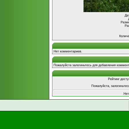
Да
Разме
Ра
Количе
Нет комментариев.
Пожалуйста залогиньтесь для добавления коммент
Рейтинг досту
Пожалуйста, залогиньтес
Нет