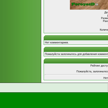
Да
Разме
Рах
Количе
Нет комментариев.
Пожалуйста залогиньтесь для добавления коммент
Рейтинг досту
Пожалуйста, залогиньтес
Нет