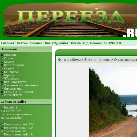
Главная
·
Статьи
·
Ссылки
·
Все УЖД сайта
·
Схемы ж. д. России
·
О ПРОЕКТЕ
Навигация
Главная
Статьи
Фото альбомы
>
Вниз по течению
>
Онежские дал
Ссылки
Фотогалерея
Форум
Контакты
Города
Ж/д видео
Все УЖД сайта
Условные обозначения
Литература
Схемы ж. д. России
О ПРОЕКТЕ
Сейчас на сайте
Гостей: 1
На сайте нет
зарегистрированных
пользователей
Пользователей: 146
Не активированный
пользователь: 0
Посетитель:
ed4mk