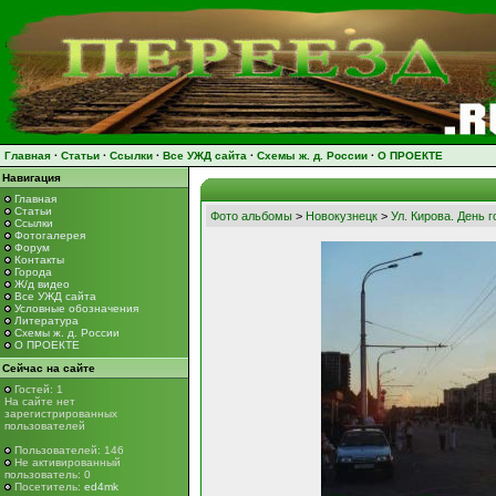
Главная
·
Статьи
·
Ссылки
·
Все УЖД сайта
·
Схемы ж. д. России
·
О ПРОЕКТЕ
Навигация
Главная
Статьи
Фото альбомы
>
Новокузнецк
>
Ул. Кирова. День г
Ссылки
Фотогалерея
Форум
Контакты
Города
Ж/д видео
Все УЖД сайта
Условные обозначения
Литература
Схемы ж. д. России
О ПРОЕКТЕ
Сейчас на сайте
Гостей: 1
На сайте нет
зарегистрированных
пользователей
Пользователей: 146
Не активированный
пользователь: 0
Посетитель:
ed4mk