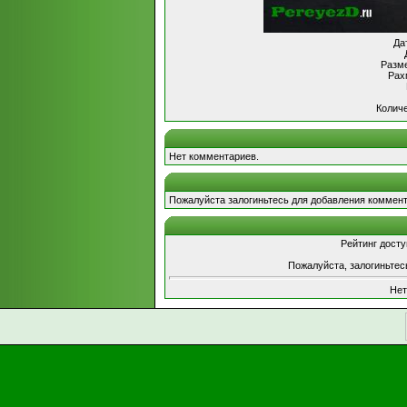
Да
Разме
Рах
Количе
Нет комментариев.
Пожалуйста залогиньтесь для добавления коммент
Рейтинг досту
Пожалуйста, залогиньтес
Нет