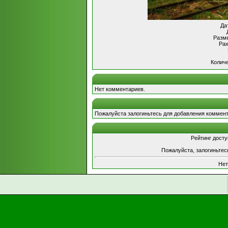
Да
Разме
Рах
Количе
Нет комментариев.
Пожалуйста залогиньтесь для добавления коммент
Рейтинг досту
Пожалуйста, залогиньтес
Нет