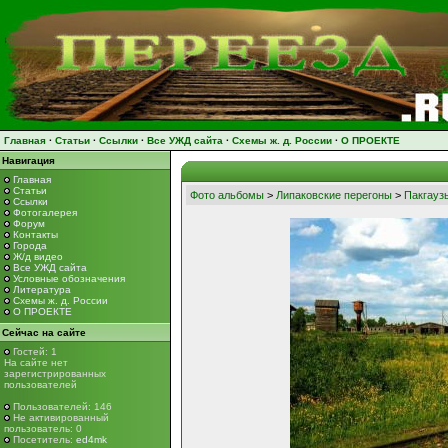
Главная
·
Статьи
·
Ссылки
·
Все УЖД сайта
·
Схемы ж. д. России
·
О ПРОЕКТЕ
Навигация
Главная
Статьи
Фото альбомы
>
Липаковские перегоны
>
Пакгауз
Ссылки
Фотогалерея
Форум
Контакты
Города
Ж/д видео
Все УЖД сайта
Условные обозначения
Литература
Схемы ж. д. России
О ПРОЕКТЕ
Сейчас на сайте
Гостей: 1
На сайте нет
зарегистрированных
пользователей
Пользователей: 146
Не активированный
пользователь: 0
Посетитель:
ed4mk