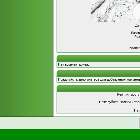
Да
Разме
Рах
Количе
Нет комментариев.
Пожалуйста залогиньтесь для добавления коммент
Рейтинг досту
Пожалуйста, залогиньтес
Нет