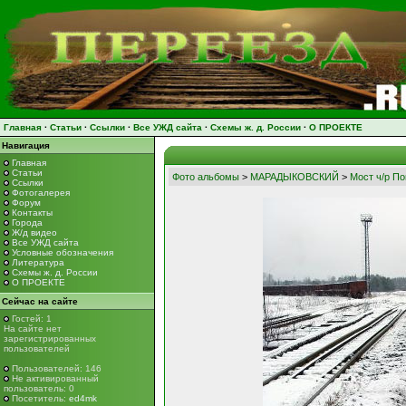
Главная
·
Статьи
·
Ссылки
·
Все УЖД сайта
·
Схемы ж. д. России
·
О ПРОЕКТЕ
Навигация
Главная
Статьи
Фото альбомы
>
МАРАДЫКОВСКИЙ
>
Мост ч/р П
Ссылки
Фотогалерея
Форум
Контакты
Города
Ж/д видео
Все УЖД сайта
Условные обозначения
Литература
Схемы ж. д. России
О ПРОЕКТЕ
Сейчас на сайте
Гостей: 1
На сайте нет
зарегистрированных
пользователей
Пользователей: 146
Не активированный
пользователь: 0
Посетитель:
ed4mk