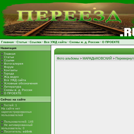
Главная
·
Статьи
·
Ссылки
·
Все УЖД сайта
·
Схемы ж. д. России
·
О ПРОЕКТЕ
Навигация
Главная
Статьи
Фото альбомы
>
МАРАДЫКОВСКИЙ
>
Перевернут
Ссылки
Фотогалерея
Форум
Контакты
Города
Ж/д видео
Все УЖД сайта
Условные обозначения
Литература
Схемы ж. д. России
О ПРОЕКТЕ
Сейчас на сайте
Гостей: 1
На сайте нет
зарегистрированных
пользователей
Пользователей: 146
Не активированный
пользователь: 0
Посетитель:
ed4mk