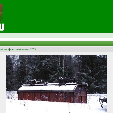
ый торфовозный вагон ТСВ