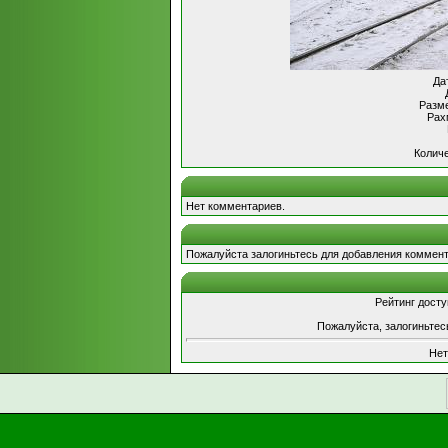
Да
Разме
Рах
Количе
Нет комментариев.
Пожалуйста залогиньтесь для добавления коммент
Рейтинг досту
Пожалуйста, залогиньтес
Нет