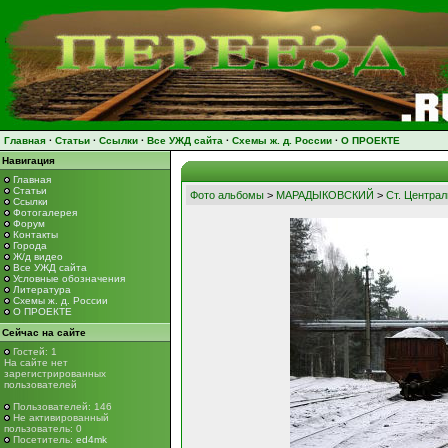
Главная
·
Статьи
·
Ссылки
·
Все УЖД сайта
·
Схемы ж. д. России
·
О ПРОЕКТЕ
Навигация
Главная
Статьи
Фото альбомы
>
МАРАДЫКОВСКИЙ
>
Ст. Централ
Ссылки
Фотогалерея
Форум
Контакты
Города
Ж/д видео
Все УЖД сайта
Условные обозначения
Литература
Схемы ж. д. России
О ПРОЕКТЕ
Сейчас на сайте
Гостей: 1
На сайте нет
зарегистрированных
пользователей
Пользователей: 146
Не активированный
пользователь: 0
Посетитель:
ed4mk