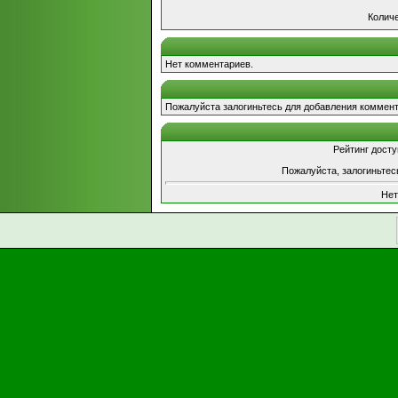
Количе
Нет комментариев.
Пожалуйста залогиньтесь для добавления коммент
Рейтинг досту
Пожалуйста, залогиньтес
Нет