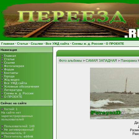
Главная
·
Статьи
·
Ссылки
·
Все УЖД сайта
·
Схемы ж. д. России
·
О ПРОЕКТЕ
Навигация
Главная
Статьи
Фото альбомы
>
САМАЯ ЗАПАДНАЯ
>
Панорама 
Ссылки
Фотогалерея
Форум
Контакты
Города
Ж/д видео
Все УЖД сайта
Условные обозначения
Литература
Схемы ж. д. России
О ПРОЕКТЕ
Сейчас на сайте
Гостей: 1
На сайте нет
зарегистрированных
пользователей
Да
Пользователей: 146
Не активированный
Разме
пользователь: 0
Рах
Посетитель:
ed4mk