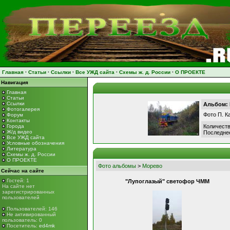
Главная
·
Статьи
·
Ссылки
·
Все УЖД сайта
·
Схемы ж. д. России
·
О ПРОЕКТЕ
Навигация
Главная
Статьи
Ссылки
Альбом:
Фотогалерея
Фото П. К
Форум
Контакты
Города
Количеств
Ж/д видео
Последне
Все УЖД сайта
Условные обозначения
Литература
Схемы ж. д. России
О ПРОЕКТЕ
Фото альбомы
>
Морево
Сейчас на сайте
Гостей: 1
"Лупоглазый" светофор ЧММ
На сайте нет
зарегистрированных
пользователей
Пользователей: 146
Не активированный
пользователь: 0
Посетитель:
ed4mk