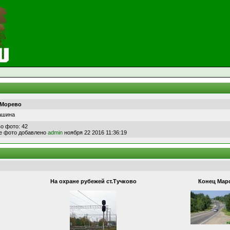
 Морево
ашина
о фото: 42
е фото добавлено
admin
ноября 22 2016 11:36:19
На охране рубежей ст.Тучково
Конец Мар