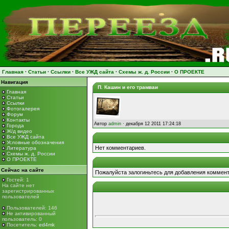
Главная
·
Статьи
·
Ссылки
·
Все УЖД сайта
·
Схемы ж. д. России
·
О ПРОЕКТЕ
Навигация
П. Кашин и его трамваи
Главная
Статьи
Ссылки
Фотогалерея
Форум
Контакты
Автор
admin
· декабря 12 2011 17:24:18
Города
Ж/д видео
Все УЖД сайта
Условные обозначения
Нет комментариев.
Литература
Схемы ж. д. России
О ПРОЕКТЕ
Сейчас на сайте
Пожалуйста залогиньтесь для добавления коммент
Гостей: 1
На сайте нет
зарегистрированных
пользователей
Пользователей: 146
Не активированный
пользователь: 0
Посетитель:
ed4mk