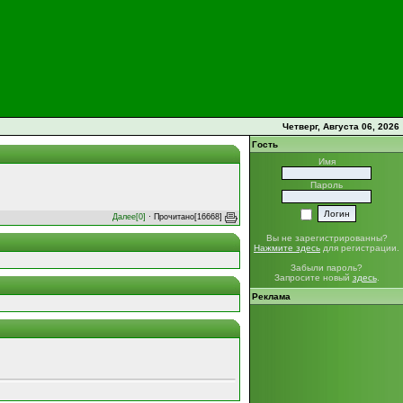
Четверг, Августа 06, 2026
Гость
Имя
Пароль
Далее[0]
· Прочитано[16668]
Вы не зарегистрированны?
Нажмите здесь
для регистрации.
Забыли пароль?
Запросите новый
здесь
.
Реклама