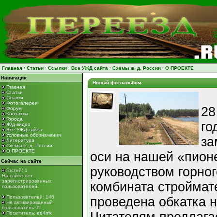
Главная
·
Статьи
·
Ссылки
·
Все УЖД сайта
·
Схемы ж. д. России
·
О ПРОЕКТЕ
Навигация
Новый фотоальбом
Главная
Статьи
Ссылки
Фотогалерея
28
Форум
Контакты
Города
го
Ж/д видео
Все УЖД сайта
Условные обозначения
за
Литература
Схемы ж. д. России
О ПРОЕКТЕ
оси на нашей «пион
Сейчас на сайте
руководством горног
Гостей: 1
На сайте нет
зарегистрированных
комбината строймат
пользователей
Пользователей: 146
проведена обкатка 
Не активированный
пользователь: 0
Посетитель:
ed4mk