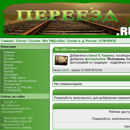
Главная
·
Статьи
·
Ссылки
·
Все УЖД сайта
·
Схемы ж. д. России
·
О ПРОЕКТЕ
Навигация
На сайте новая статья
Главная
Статьи
Добавлена
статья П. Кашина
, посвящё
Ссылки
Добавлен
фотоальбом
"
Вспомним, С
Фотогалерея
фотографий по традиции - подробные 
Форум
Контакты
Автор
admin
· апреля 12 2006 06:53:46
Города
Ж/д видео
Все УЖД сайта
Условные обозначения
Нет комментариев.
Литература
Схемы ж. д. России
О ПРОЕКТЕ
Сейчас на сайте
Пожалуйста залогиньтесь для добавления коммент
Гостей: 1
На сайте нет
зарегистрированных
пользователей
Рейтинг досту
Пользователей: 146
Пожалуйста, залогиньтес
Не активированный
пользователь: 0
Нет
Посетитель:
ed4mk