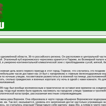
 одноимённой области, 36-го российского региона. Он расположен в центральной час
й. Эталонный куб воронежского чернозема хранится в Париже, во Всемирной палате м
й, в умеренно-континентальной климатической зоне с преобладанием сухой, мягкой, б
сновная цель моего первого приезда в этот город. Главное, что случилось это поздним
 небольшим часов доставил нас (я был с напарником) к главным железнодорожным вор
 по ночным улицам, посоветовали разместиться в военной гостинице, расположенной 
тать, сколько гражданских и военных коротало эту ночь в одной с нами комнате. Но д
емаловажный.
99 году был вообще молниеносным и практически не оставил мне времени на хождени
едь тогда ещё можно было вдоволь наснимать на городских улицах трамваи и троллейб
кологической катастрофе, рассказанная местным сопровождающим.
пружена река Воронеж. Она образовала в черте города обширное Воронежское водохр
 кв. км. Так вот, оказывается, уровень его загрязнения достиг настолько угрожающих 
ось, но считалось опасным! Представьте себе картину: жара 35о, а пляжи в черте го