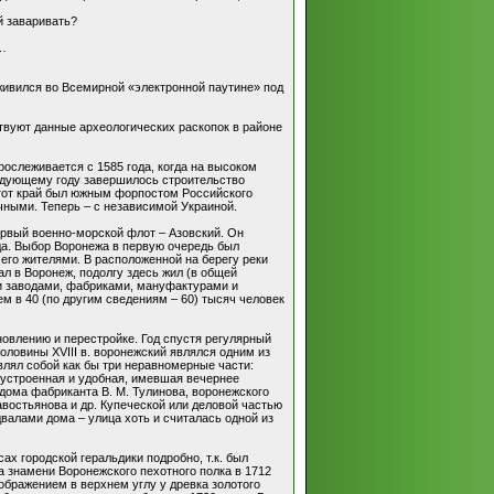
й заваривать?
т…
живился во Всемирной «электронной паутине» под
твуют данные археологических раскопок в районе
рослеживается с 1585 года, когда на высоком
едующему году завершилось строительство
этот край был южным форпостом Российского
ичными. Теперь – с независимой Украиной.
первый военно-морской флот – Азовский. Он
ода. Выбор Воронежа в первую очередь был
его жителями. В расположенной на берегу реки
л в Воронеж, подолгу здесь жил (в общей
ми заводами, фабриками, мануфактурами и
м в 40 (по другим сведениям – 60) тысяч человек
новлению и перестройке. Год спустя регулярный
оловины XVIII в. воронежский являлся одним из
лял собой как бы три неравномерные части:
устроенная и удобная, имевшая вечернее
дома фабриканта В. М. Тулинова, воронежского
авостьянова и др. Купеческой или деловой частью
валами дома – улица хоть и считалась одной из
ах городской геральдики подробно, т.к. был
а знамени Воронежского пехотного полка в 1712
зображением в верхнем углу у древка золотого