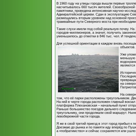
В 1960 году на улицы города вышли первые тролле
насчитывалось 660 тысяч жителей. Своеобразной в
памятники, проведена интенсивная научно-исслед
Адмиралтейской церкви. Сдан в эксплуатацию Се
размещались вторым уровнем над основной проезж
трамвайные пути Северного моста при необходимо
Такие слухи имели под собой реальную почву. На 
городов-миллионеров, а значит, получить законно
уменьшилось до отметки в 846 тыс. чел. И тенден
Для успешной ориентации в каждом вновь посещае
объектов.
Уже упомя
меньшую л
водохрани
являются 
Историчес
Последняя
превращае
на северо
Патриотов
На северн
том, что её парки расположены треугольником. Дв
На ней в черте города расположен главный вокзал
платформа Плехановская – начальный пункт отпра
Раньше большинство поездов дальнего следования
треугольнику, они продолжали свой маршрут. Ныне
левобережной части города.
Я же в свой третий приезд в этот город прибыл 
Доезжаю до рынка и по памяти иду вперёд по Пуш
а «побратимство» и сейчас сохраняется или ушло