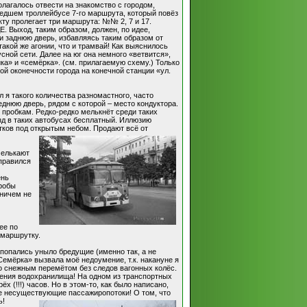
лагалось отвести на знакомство с городом,
шедшем троллейбусе 7-го маршрута, который повёз
ту пролегает три маршрута: №№ 2, 7 и 17.
. Выход, таким образом, должен, по идее,
 заднюю дверь, избавляясь таким образом от
акой же агонии, что и трамвай! Как выяснилось
ной сети. Далее на юг она немного «ветвится»,
а» и «семёрка». (см. прилагаемую схему.) Только
ой оконечности города на конечной станции «ул.
 я такого количества разномастного, часто
днюю дверь, рядом с которой – место кондуктора.
пробкам. Редко-редко мелькнёт среди таких
д в таких автобусах бесплатный. Иллюзию
тков под открытым небом. Продают всё от
мелькают
тправился
ень
гробы
 ничем не
ее по
 маршрутку.
 попались уныло бредущие (именно так, а не
«Семёрка» вызвала моё недоумение, т.к. накануне я
о снежным перемётом без следов вагонных колёс.
чения водохранилища! На одном из транспортных
х (!!!) часов. Но в этом-то, как было написано,
же несуществующие пассажиропотоки! О том, что
ь!