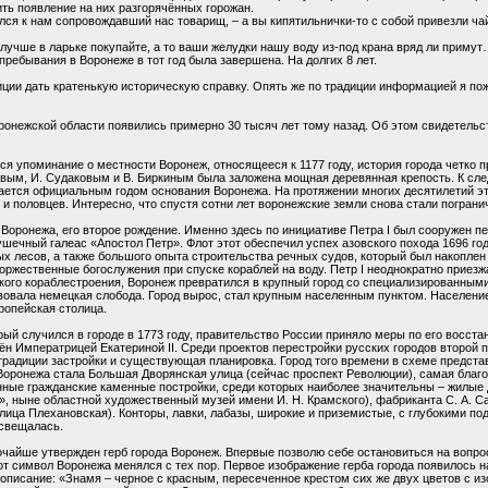
ть появление на них разгорячённых горожан.
ился к нам сопровождавший нас товарищ, – а вы кипятильнички-то с собой привезли ча
о лучше в ларьке покупайте, а то ваши желудки нашу воду из-под крана вряд ли приму
пребывания в Воронеже в тот год была завершена. На долгих 8 лет.
иции дать кратенькую историческую справку. Опять же по традиции информацией я по
онежской области появились примерно 30 тысяч лет тому назад. Об этом свидетельс
ся упоминание о местности Воронеж, относящееся к 1177 году, история города четко п
овым, И. Судаковым и В. Биркиным была заложена мощная деревянная крепость. К сл
итается официальным годом основания Воронежа. На протяжении многих десятилетий 
 и половцев. Интересно, что спустя сотни лет воронежские земли снова стали погран
я Воронежа, его второе рождение. Именно здесь по инициативе Петра I был сооружен 
-пушечный галеас «Апостол Петр». Флот этот обеспечил успех азовского похода 1696 г
 лесов, а также большого опыта строительства речных судов, который был накоплен 
ржественные богослужения при спуске кораблей на воду. Петр I неоднократно приезжа
ского кораблестроения, Воронеж превратился в крупный город со специализированны
вовала немецкая слобода. Город вырос, стал крупным населенным пунктом. Население
ропейская столица.
ый случился в городе в 1773 году, правительство России приняло меры по его восста
 Императрицей Екатериной II. Среди проектов перестройки русских городов второй п
радиции застройки и существующая планировка. Город того времени в схеме представ
оронежа стала Большая Дворянская улица (сейчас проспект Революции), самая благо
енные гражданские каменные постройки, среди которых наиболее значительны – жилые 
», ныне областной художественный музей имени И. Н. Крамского), фабриканта С. А. С
ица Плехановская). Конторы, лавки, лабазы, широкие и приземистые, с глубокими под
освещалась.
очайше утвержден герб города Воронеж. Впервые позволю себе остановиться на вопрос
тот символ Воронежа менялся с тех пор. Первое изображение герба города появилось н
 описание: «Знамя – черное с красным, пересеченное крестом сих же двух цветов с и