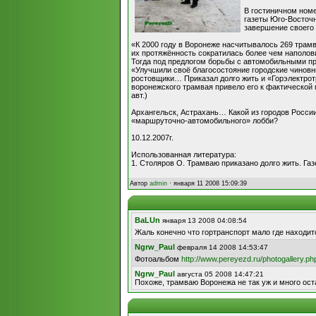
В гостиничном номе
газеты Юго-Восточн
завершение своего 
«К 2000 году в Воронеже насчитывалось 269 трамв
их протяжённость сократилась более чем наполов
Тогда под предлогом борьбы с автомобильными про
«Улучшили своё благосостояние городские чиновн
ростовщики… Приказал долго жить и «Горэлектрот
воронежского трамвая привело его к фактической
авт.)
Архангельск, Астрахань… Какой из городов России
«маршруточно-автомобильного» лобби?
10.12.2007г.
Использованная литература:
1. Столяров О. Трамваю приказано долго жить. Га
Автор
admin
· января 11 2008 15:09:39
BaLUn
января 13 2008 04:08:54
Жаль конечно что гортранспорт мало где находит
Ngrw_Paul
февраля 14 2008 14:53:47
Фотоальбом
http://www.pereyezd.ru/photogallery.p
Ngrw_Paul
августа 05 2008 14:47:21
Похоже, трамваю Воронежа не так уж и много остал