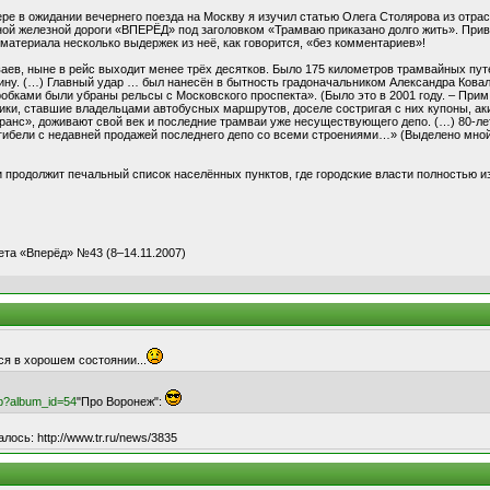
ре в ожидании вечернего поезда на Москву я изучил статью Олега Столярова из отра
ой железной дороги «ВПЕРЁД» под заголовком «Трамваю приказано долго жить». Прив
материала несколько выдержек из неё, как говорится, «без комментариев»!
аев, ныне в рейс выходит менее трёх десятков. Было 175 километров трамвайных пут
ину. (…) Главный удар … был нанесён в бытность градоначальником Александра Ковал
бками были убраны рельсы с Московского проспекта». (Было это в 2001 году. – Прим.
ики, ставшие владельцами автобусных маршрутов, доселе состригая с них купоны, ак
ранс», доживают свой век и последние трамваи уже несуществующего депо. (…) 80-ле
 гибели с недавней продажей последнего депо со всеми строениями…» (Выделено мной
 продолжит печальный список населённых пунктов, где городские власти полностью из
зета «Вперёд» №43 (8–14.11.2007)
ся в хорошем состоянии...
hp?album_id=54
"Про Воронеж":
ось: http://www.tr.ru/news/3835