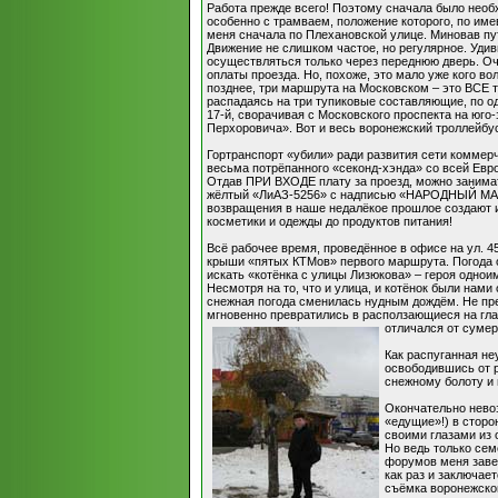
Работа прежде всего! Поэтому сначала было необ
особенно с трамваем, положение которого, по им
меня сначала по Плехановской улице. Миновав пу
Движение не слишком частое, но регулярное. Удив
осуществляться только через переднюю дверь. Оч
оплаты проезда. Но, похоже, это мало уже кого во
позднее, три маршрута на Московском – это ВСЕ 
распадаясь на три тупиковые составляющие, по о
17-й, сворачивая с Московского проспекта на юго-
Перхоровича». Вот и весь воронежский троллейбус
Гортранспорт «убили» ради развития сети коммерч
весьма потрёпанного «секонд-хэнда» со всей Евр
Отдав ПРИ ВХОДЕ плату за проезд, можно занимат
жёлтый «ЛиАЗ-5256» с надписью «НАРОДНЫЙ МАРШР
возвращения в наше недалёкое прошлое создают и
косметики и одежды до продуктов питания!
Всё рабочее время, проведённое в офисе на ул. 4
крыши «пятых КТМов» первого маршрута. Погода о
искать «котёнка с улицы Лизюкова» – героя однои
Несмотря на то, что и улица, и котёнок были на
снежная погода сменилась нудным дождём. Не пре
мгновенно превратились в расползающиеся на гла
отличался от сумер
Как распуганная не
освободившись от 
снежному болоту и 
Окончательно невоз
«едущие»!) в сторо
своими глазами из 
Но ведь только сем
форумов меня завери
как раз и заключае
съёмка воронежског