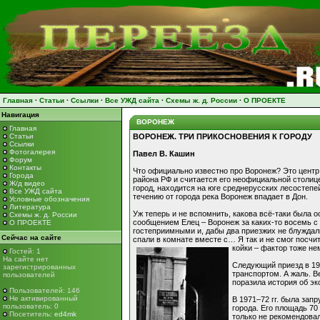
Главная
·
Статьи
·
Ссылки
·
Все УЖД сайта
·
Схемы ж. д. России
·
О ПРОЕКТЕ
Навигация
ВОРОНЕЖ
Главная
Статьи
ВОРОНЕЖ. ТРИ ПРИКОСНОВЕНИЯ К ГОРОДУ
Ссылки
Фотогалерея
Павел В. Кашин
Форум
Контакты
Что официально известно про Воронеж? Это центр
Города
района РФ и считается его неофициальной столице
Ж/д видео
город, находится на юге среднерусских лесостепе
Все УЖД сайта
течению от города река Воронеж впадает в Дон.
Условные обозначения
Литература
Уж теперь и не вспомнить, какова всё-таки была о
Схемы ж. д. России
сообщением Елец – Воронеж за каких-то восемь с
О ПРОЕКТЕ
гостеприимными и, дабы два приезжих не блуждали
Сейчас на сайте
спали в комнате вместе с… Я так и не смог посчи
койки – фактор тоже н
Гостей: 1
На сайте нет
Следующий приезд в 19
зарегистрированных
транспортом. А жаль. В
пользователей
поразила история об э
Пользователей: 146
Не активированный
В 1971–72 гг. была за
пользователь: 0
города. Его площадь 70
Посетитель:
ed4mk
только не рекомендовал