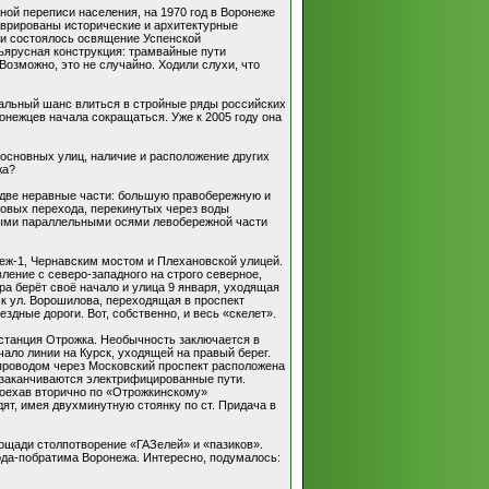
зной переписи населения, на 1970 год в Воронеже
таврированы исторические и архитектурные
 и состоялось освящение Успенской
ъярусная конструкция: трамвайные пути
озможно, это не случайно. Ходили слухи, что
реальный шанс влиться в стройные ряды российских
онежцев начала сокращаться. Уже к 2005 году она
основных улиц, наличие и расположение других
жа?
а две неравные части: большую правобережную и
овых перехода, перекинутых через воды
зными параллельными осями левобережной части
неж-1, Чернавским мостом и Плехановской улицей.
ление с северо-западного на строго северное,
ра берёт своё начало и улица 9 января, уходящая
ск ул. Ворошилова, переходящая в проспект
ездные дороги. Вот, собственно, и весь «скелет».
 станция Отрожка. Необычность заключается в
чало линии на Курск, уходящей на правый берег.
тепроводом через Московский проспект расположена
 заканчиваются электрифицированные пути.
роехав вторично по «Отрожкинскому»
ят, имея двухминутную стоянку по ст. Придача в
лощади столпотворение «ГАЗелей» и «пазиков».
ода-побратима Воронежа. Интересно, подумалось: