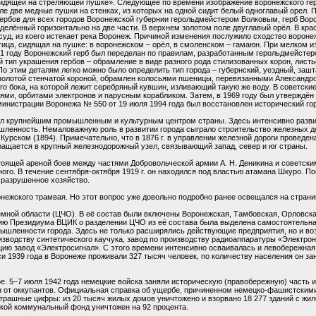
 сидящей на стреляющей пушке». Следующее по времени изображение воронежского гер
ле две медные пушки на стенках, из которых на одной сидит белый одноглавый орел.
П
 гербов для всех городов Воронежской губернии герольдмейстером Волковым, герб Вор
зделённый горизонтально на две части. В верхнем золотом поле двуглавый орёл. В кр
суд, из коего истекает река Воронеж. Причиной изменения послужило сходство воронеж
птица, сидящая на пушке: в воронежском – орёл, в смоленском – гамаюн. При мелком и
881 году Воронежский герб был переделан по правилам, разработанным герольдмейстер
тип украшения гербов – обрамление в виде разного рода стилизованных корон, листьев
По этим деталям легко можно было определить тип города – губернский, уездный, зашт
н золотой стенчатой короной, обрамлен колосьями пшеницы, перевязанными Александр
го бока, на которой лежит серебряный кувшин, изливающий такую же воду. В советски
ями, орбитами электронов и парусным корабликом. Затем, в 1969 году был утверждён 
нистрации Воронежа № 550 от 19 июля 1994 года был восстановлен исторический горо
тал крупнейшим промышленным и культурным центром страны. Здесь интенсивно разв
енность. Немаловажную роль в развитии города сыграло строительство железных доро
 Курском (1894). Примечательно, что в 1876 г. в управлении железной дороги проведе
ращается в крупный железнодорожный узел, связывающий запад, север и юг страны.
стоящей ареной боев между частями Добровольческой армии А. Н. Деникина и советск
ого. В течение сентября-октября 1919 г. он находился под властью атамана Шкуро. П
 разрушенное хозяйство.
ронежского трамвая. Но этот вопрос уже довольно подробно ранее освещался на стр
мной области (ЦЧО). В её состав были включены Воронежская, Тамбовская, Орловска
ению Президиума ВЦИК о разделении ЦЧО из её состава была выделена самостоятельна
ышленности города. Здесь не только расширялись действующие предприятия, но и во
зводству синтетического каучука, завод по производству радиоаппаратуры «Электроника
ию завод «Электросигнал». С этого времени интенсивно осваивалась и левобережная 
си 1939 года в Воронеже проживали 327 тысяч человек, по количеству населения он за
е. 5–7 июля 1942 года немецкие войска заняли историческую (правобережную) часть и
н от оккупантов. Официальная справка об ущербе, причиненном немецко-фашистскими
 страшные цифры: из 20 тысяч жилых домов уничтожено и взорвано 18 277 зданий с ж
ской коммунальный фонд уничтожен на 92 процента.