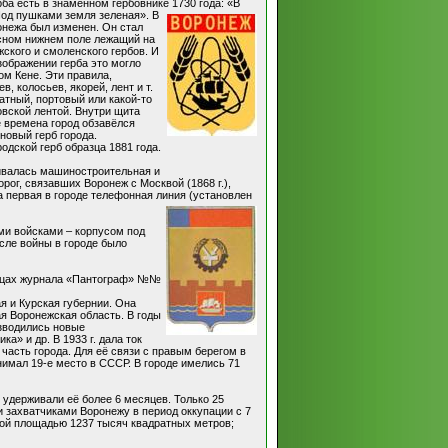
ба есть в знаменном гербовнике 1730 года: «В
од пушками земля зеленая». В
онежа был изменен. Он стал
асном нижнем поле лежащий на
ского и смоленского гербов. И
зображении герба это могло
ом Кене. Эти правила,
, колосьев, якорей, лент и т.
атный, портовый или какой-то
овской лентой. Внутри щита
е времена город обзавёлся
новый герб города.
дской герб образца 1881 года.
ивалась машиностроительная и
г, связавших Воронеж с Москвой (1868 г.),
на первая в городе телефонная линия (установлен
ими войсками – корпусом под
осле войны в городе было
аницах журнала «Пантограф» №№
я и Курская губернии. Она
я Воронежская область. В годы
зводились новые
» и др. В 1933 г. дала ток
часть города. Для её связи с правым берегом в
нимал 19-е место в СССР. В городе имелись 71
 удерживали её более 6 месяцев. Только 25
 захватчиками Воронежу в период оккупации с 7
илой площадью 1237 тысяч квадратных метров;