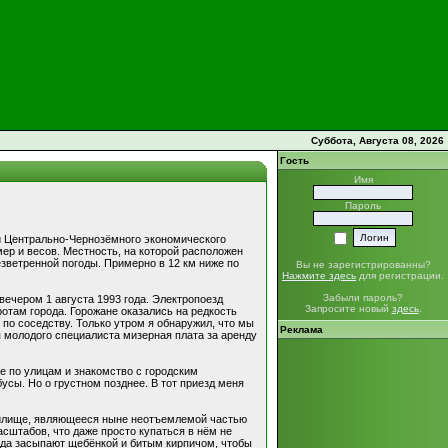
Суббота, Августа 08, 2026
Гость
Имя
Пароль
ти Центрально-Чернозёмного экономического
ер и весов. Местность, на которой расположен
езветренной погоды. Примерно в 12 км ниже по
Вы не зарегистрированны?
Нажмите здесь
для регистрации.
Забыли пароль?
 вечером 1 августа 1993 года. Электропоезд
Запросите новый
здесь
.
отам города. Горожане оказались на редкость
по соседству. Только утром я обнаружил, что мы
Реклама
ля молодого специалиста мизерная плата за аренду
е по улицам и знакомство с городским
усы. Но о грустном позднее. В тот приезд меня
анилище, являющееся ныне неотъемлемой частью
масштабов, что даже просто купаться в нём не
рода засыпают щебёнкой и битым кирпичом, чтобы