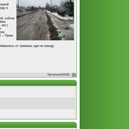
слевой
еду в
ей, сейчас
ёва.
 авт.)
и
тие
. – Прим.
бавились от трамвая, идя на поводу
Прочитано[18026] ·