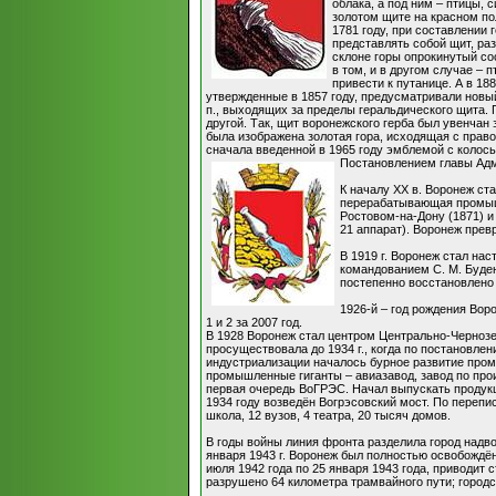
облака, а под ним – птицы,
золотом щите на красном по
1781 году, при составлении
представлять собой щит, ра
склоне горы опрокинутый со
в том, и в другом случае – 
привести к путанице. А в 1
утвержденные в 1857 году, предусматривали новый 
п., выходящих за пределы геральдического щита. 
другой. Так, щит воронежского герба был увенча
была изображена золотая гора, исходящая с право
сначала введенной в 1965 году эмблемой с колось
Постановлением главы Адми
К началу XX в. Воронеж с
перерабатывающая промышл
Ростовом-на-Дону (1871) и
21 аппарат). Воронеж прев
В 1919 г. Воронеж стал на
командованием С. М. Буден
постепенно восстановлено
1926-й – год рождения Во
1 и 2 за 2007 год.
В 1928 Воронеж стал центром Центрально-Чернозе
просуществовала до 1934 г., когда по постановл
индустриализации началось бурное развитие пром
промышленные гиганты – авиазавод, завод по прои
первая очередь ВоГРЭС. Начал выпускать продукц
1934 году возведён Вогрэсовский мост. По перепи
школа, 12 вузов, 4 театра, 20 тысяч домов.
В годы войны линия фронта разделила город надво
января 1943 г. Воронеж был полностью освобождё
июля 1942 года по 25 января 1943 года, приводит
разрушено 64 километра трамвайного пути; город