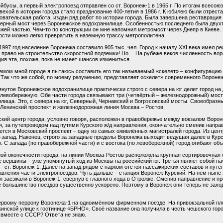
йбусы, а первый электропоезд отправлен со ст. Воронеж-1 в 1965 г. По итогам всесою
ехой в истории города стало празднование 400-летия в 1986 г. К юбилею были отрес
овательская работа, издан ряд работ по истории города. Была завершена реставрация
верный мост через Воронежское водохранилище. Особенностью последнего была двух
ей частью. Чем-то по конструкции он мне напомнил метромост через Днепр в Киеве. В
сти можно легко превратить в наземную трассу метрополитена.
1997 год население Воронежа составило 905 тыс. чел. Город к началу XXI века имел 
е право на строительство скоростной подземки! Но… На рубеже веков численность вор
ция эта, похоже, пока не имеет шансов измениться.
мом мной городе я пытаюсь составить его так называемый «скелет» – конфигурацию 
 Так что же собой, по моему разумению, представляет «скелет» современного Вороне
нутое Воронежское водохранилище практически строго с севера на юг делит город н
евобережную. Обе части города связывают три (четвёртый – железнодорожный) мост
лища. Это, с севера на юг, Северный, Чернавский и Вогрэсовский мосты. Своеобра
Ленинский проспект и железнодорожная линия Москва – Ростов.
кий центр города, условно говоря, расположен в правобережье между вокзалом Воро
, за путепроводом над путями Курского ж/д направления, окончательно сменив направ
тся в Московский проспект – одну из самых оживлённых магистралей города. Из цент
-запад. Наконец, строго за западные пределы Воронежа выходит ведущая далее в Кур
. С запада (по правобережной части) и с востока (по левобережной) город огибают объ
ой оконечности города, на линии Москва-Ростов расположена крупная сортировочная
е вершины – уже упомянутый ход из Москвы на российский юг. Третья являет собой на
 – ст. Воронеж-1. Далее на запад рядом с парком отстоя пассажирских составов и пу
вления части электропоездов. Чуть дальше – станция Воронеж-Курский. На нём ныне
 заезжали в Воронеж-1, свернув с главного хода в Отрожке. Сменив направление и п
 большинство поездов существенно ускорено. Поэтому в Воронеж они теперь не заход
к первому перрону Воронежа-1 на одноимённом фирменном поезде. На привокзальной п
кинской улице к гостинице «БРНО». Своё название она получила в честь чешского гор
 вместе с СССР? Ответа не знаю.