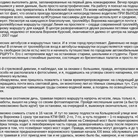
ходимо выполнить дела, запланированные на первый день командировки. Вечер предпо
евшимся у меня данным, было просто катастрофическим. На работу я поехал на подо
тепровод, она превратилась в Московский проспект. По моим наблюдениям, по проспек
ил тот факт, что оплата проезда производится непосредственно водителю ПРИ ВЫХОДЕ
евиднее всего, наименее кулЮтурные пассажиры для выхода используют и среднюю, и
лнует. Несмотря на кажущееся благополучие, троллейбус Воронежа находится почти в т
троллейбусные маршруты города! Линия на проспекте – сердце современной троллейбус
дному маршруту для каждой. В центре разворачиваются двумя разными петлями «двойк
запад, недалеко от вокзала Воронеж-Курский, оканчивается далеко от центра на западн
 2007 года!
еских автобусов и маршрутных такси. И в этом город преуспевает. Давненько не видел
опы! В отличие от троллейбусов вход в автобусы-маршрутки осуществляется через сре
ь свободное (если есть) место и начинать путешествие по городским автомобильным 
УТ». Его с нетерпением ждут на остановках старики, школьники и студенты. Проез
 многочисленные стихийные рыночки, состоящие из брезентовых палаток и просто ло
5-й стрелковой дивизии, я наблюдал, как за окнами с большими, правда, интервалами 
собо не располагала к фотосъёмке, и я, поддавшись на уговоры своего напарника, о
мённого мультика.
ми обнаружены, мне пришлось пожалеть о таком времяпрепровождении: на следующий д
кращаясь почти весь световой день, он монотонно лил из тёмных свинцовых туч. Су
зах ноздреватые чавкающие груды снежно-водяной жижи, а полдень по освещённости
ек.
умелым охотником дичь, трамваи первого маршрута напрочь исчезли, лишь только я,
работы, вышел на улицу со своим фотоаппаратом. Пройдя неспешным шагом (а быстр
невозможно было идти!) три остановки, на очередной я, вымокнув окончательно, сел в
можно снимать стало в 16 часов. И тут по закону подлости на Кольцовской улице мне
ну Воронежа-1 сразу три вагона КТМ-5М3: 2-го, 7-го, а чуть позднее – 1-го маршрута. 
окон поезда видел, что начало трамвайной линии на Северный мост было перегорожен
ёрка теперь ходит в левобережную часть города, разворачиваясь сразу после пересе
ли в том, что «семёрка» через мост ходит. Правда, интервалы могут доходить и до трё
тся «великое предназначение» воронежского трамвая начала XXI века: обслуживать у
о трамвая в этот приезд мне так и не удалась, можно было бы, наверное, и не говорит