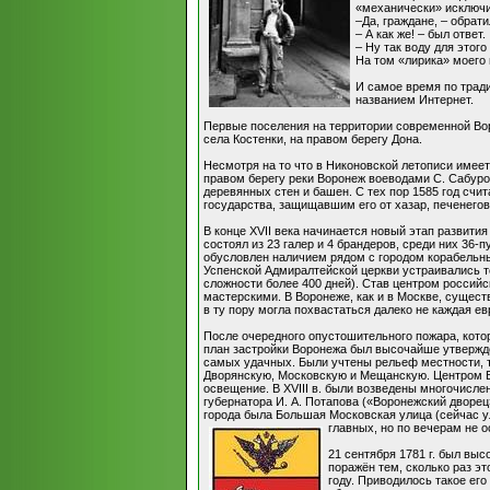
«механически» исключи
–Да, граждане, – обрат
– А как же! – был ответ.
– Ну так воду для этог
На том «лирика» моего 
И самое время по трад
названием Интернет.
Первые поселения на территории современной Вор
села Костенки, на правом берегу Дона.
Несмотря на то что в Никоновской летописи имеет
правом берегу реки Воронеж воеводами С. Сабур
деревянных стен и башен. С тех пор 1585 год сч
государства, защищавшим его от хазар, печенегов
В конце XVII века начинается новый этап развити
состоял из 23 галер и 4 брандеров, среди них 36
обусловлен наличием рядом с городом корабельных
Успенской Адмиралтейской церкви устраивались то
сложности более 400 дней). Став центром россий
мастерскими. В Воронеже, как и в Москве, сущест
в ту пору могла похвастаться далеко не каждая ев
После очередного опустошительного пожара, котор
план застройки Воронежа был высочайше утверждён
самых удачных. Были учтены рельеф местности, т
Дворянскую, Московскую и Мещанскую. Центром В
освещение. В XVIII в. были возведены многочисл
губернатора И. А. Потапова («Воронежский дворец
города была Большая Московская улица (сейчас ул
главных, но по вечерам не 
21 сентября 1781 г. был выс
поражён тем, сколько раз э
году. Приводилось такое его