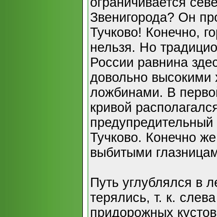
ограничивается сев
Звенигорода? Он про
Тучково! Конечно, г
нельзя. Но традици
России равнина зде
довольно высокими 
ложбинами. В перво
кривой располагалс
предупредительный 
Тучково. Конечно же
выбитыми глазницам
Путь углублялся в л
терялись, т. к. слев
придорожных кустов