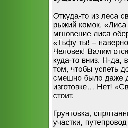
Откуда-то из леса с
рыжий комок. «Лиса 
мгновение лиса обе
«Тьфу ты! – наверно
Человек! Валим отс
куда-то вниз. Н-да,
том, чтобы успеть д
смешно было даже д
изготовке… Нет! «Св
стоит.
Грунтовка, спрятан
участки, путепровод