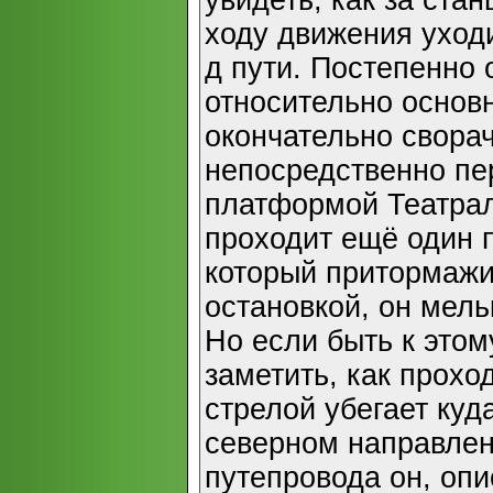
увидеть, как за ста
ходу движения уходи
д пути. Постепенно 
относительно основ
окончательно сворач
непосредственно п
платформой Театрал
проходит ещё один п
который притормажи
остановкой, он мель
Но если быть к этом
заметить, как прохо
стрелой убегает куда
северном направлен
путепровода он, опи