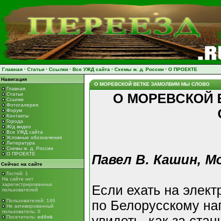
Главная
·
Статьи
·
Ссылки
·
Все УЖД сайта
·
Схемы ж. д. России
·
О ПРОЕКТЕ
Навигация
О МОРЕВСКОЙ ВЕТКЕ ЗАМОЛВИМ МЫ СЛОВО
Главная
Статьи
О МОРЕВСКОЙ 
Ссылки
Фотогалерея
Форум
Контакты
Города
Ж/д видео
Все УЖД сайта
Условные обозначения
Литература
Схемы ж. д. России
О ПРОЕКТЕ
Павел В. Кашин, М
Сейчас на сайте
Гостей: 1
На сайте нет
зарегистрированных
Если ехать на элект
пользователей
Пользователей: 146
по Белорусскому на
Не активированный
пользователь: 0
Посетитель:
ed4mk