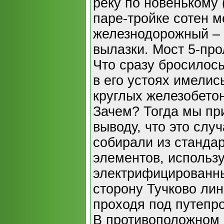
реку по новенькому (
паре-тройке сотен м
железнодорожный – 
вылазки. Мост 5-пр
Что сразу бросилось
в его устоях имелис
круглых железобетон
Зачем? Тогда мы пр
выводу, что это случ
собирали из станда
элементов, использу
электрифицированны
сторону Тучково лин
проходя под путепро
В противоположном