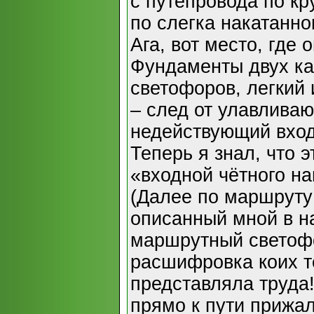
с путепровода по кр
по слегка накатанно
Ага, вот место, где 
Фундаменты двух к
светофоров, легкий
– след от улавливаю
недействующий вход
Теперь я знал, что 
«входной чётного н
(Далее по маршруту
описанный мной в н
маршрутный светоф
расшифровка коих т
представляла труда!
прямо к пути прижа