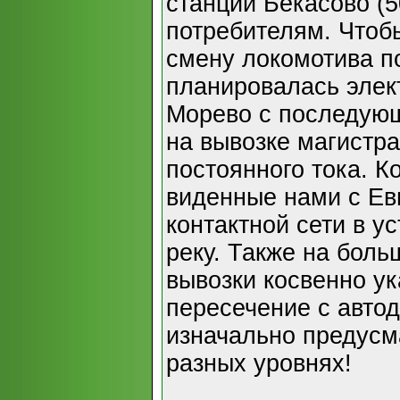
станции Бекасово (5
потребителям. Что
смену локомотива по
планировалась элек
Морево с последующ
на вывозке магистр
постоянного тока. К
виденные нами с Ев
контактной сети в у
реку. Также на бол
вывозки косвенно ук
пересечение с автод
изначально предусм
разных уровнях!