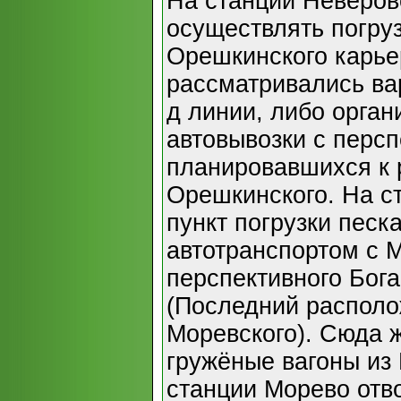
На станции Неверов
осуществлять погруз
Орешкинского карье
рассматривались ва
д линии, либо орга
автовывозки с персп
планировавшихся к р
Орешкинского. На с
пункт погрузки песк
автотранспортом с 
перспективного Бога
(Последний располо
Моревского). Сюда 
гружёные вагоны из
станции Морево отв