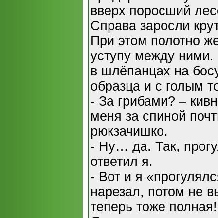
вверх поросший лесо
Справа заросли крут
При этом полотно ж
уступу между ними.
в шлёпанцах на босу
образца и с голым т
- За грибами? – кив
меня за спиной почт
рюкзачишко.
- Ну… да. Так, прог
ответил я.
- Вот и я «прогулял
нарезал, потом не в
теперь тоже полная!