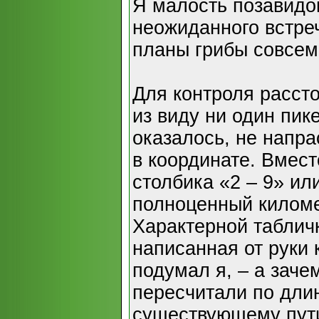
Я малость позавидо
неожиданного встреч
планы грибы совсем
Для контроля расст
из виду ни один пик
оказалось, не напр
в координате. Вмес
столбика «2 – 9» ил
полноценный киломе
Характерной таблич
написанная от руки 
подумал я, – а заче
пересчитали по дли
существующему пут