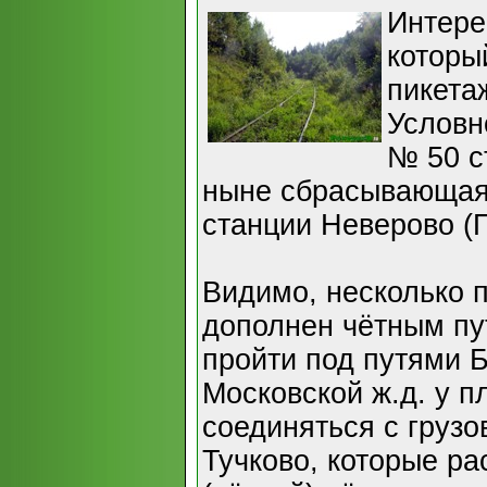
Интере
которы
пикета
Условн
№ 50 с
ныне сбрасывающая)
станции Неверово (
Видимо, несколько 
дополнен чётным пу
пройти под путями 
Московской ж.д. у 
соединяться с груз
Тучково, которые р