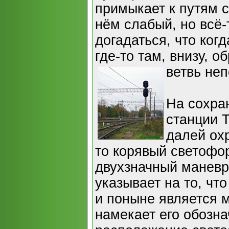
примыкает к путям с
нём слабый, но всё-
догадаться, что ког
где-то там, внизу, о
ветвь неп
На сохра
станции 
далей охр
то корявый светофор
двухзначный маневр
указывает на то, что
и поныне является 
намекает его обозна