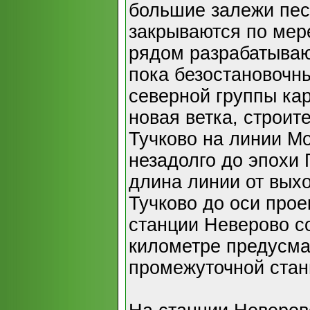
большие залежи пес
закрываются по мере
рядом разрабатываю
пока безостановочны
северной группы ка
новая ветка, строит
Тучково на линии М
незадолго до эпохи 
длина линии от выхо
Тучково до оси про
станции Неверово со
километре предусма
промежуточной стан