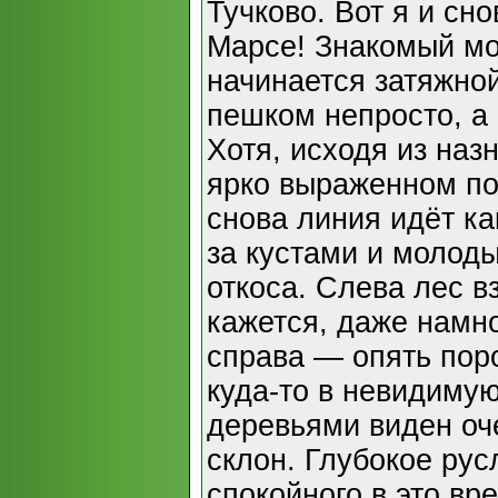
Тучково. Вот я и сно
Марсе! Знакомый мос
начинается затяжно
пешком непросто, а
Хотя, исходя из назн
ярко выраженном по
снова линия идёт ка
за кустами и молод
откоса. Слева лес в
кажется, даже намно
справа — опять пор
куда-то в невидимую
деревьями виден о
склон. Глубокое рус
спокойного в это вр