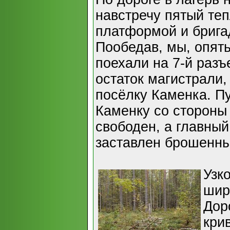
навстречу пятый теп
платформой и брига
Пообедав, мы, опять
поехали на 7-й разъ
остаток магистрали
посёлку Каменка. Пу
Каменку со стороны
свободен, а главный
заставлен брошенн
Узк
шир
Дор
кри