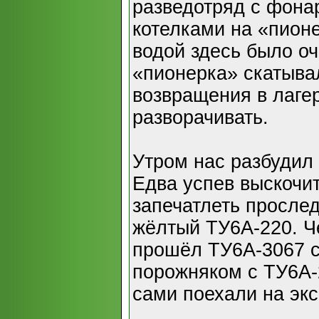
разведотряд с фона
котелками на «пионе
водой здесь было оч
«пионерка» скатыва
возвращения в лаге
разворачивать.
Утром нас разбудил
Едва успев выскочит
запечатлеть просле
жёлтый ТУ6А-220. Ч
прошёл ТУ6А-3067 с
порожняком с ТУ6А-
сами поехали на экс