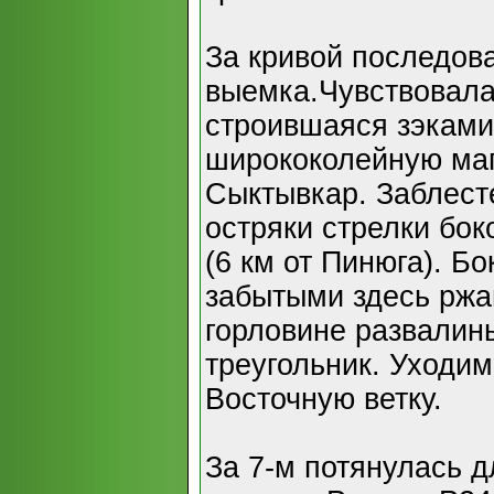
За кривой последов
выемка.Чувствовала
строившаяся зэками
ширококолейную маг
Сыктывкар. Заблест
остряки стрелки боко
(6 км от Пинюга). Бо
забытыми здесь ржа
горловине развалины
треугольник. Уходим
Восточную ветку.
За 7-м потянулась 