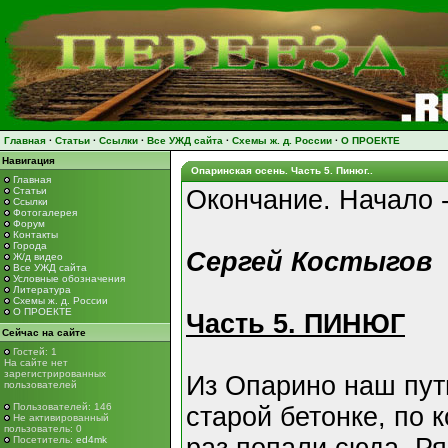
Главная
·
Статьи
·
Ссылки
·
Все УЖД сайта
·
Схемы ж. д. России
·
О ПРОЕКТЕ
Навигация
Опаринская осень. Часть 5. Пинюг..
Главная
Статьи
Окончание. Начало 
Ссылки
Фотогалерея
Форум
Контакты
Города
Сергей Костыгов
Ж/д видео
Все УЖД сайта
Условные обозначения
Литература
Схемы ж. д. России
О ПРОЕКТЕ
Часть 5. ПИНЮГ
Сейчас на сайте
Гостей: 1
На сайте нет
зарегистрированных
Из Опарино наш пут
пользователей
Пользователей: 146
старой бетонке, по 
Не активированный
пользователь: 0
Посетитель:
ed4mk