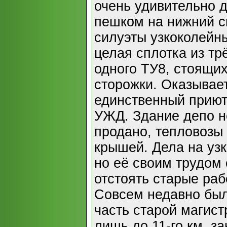
очень удивительно 
пешком на нижний с
силуэты узкоколейн
целая сплотка из тр
одного ТУ8, стоящих
сторожки. Оказывает
единственный приют
УЖД. Здание депо н
продано, тепловозы
крышей. Дела на уз
но её своим трудом
отстоять старые раб
Совсем недавно бы
часть старой магист
лишь до 11-го км, 