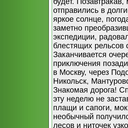
будет. Позавтракав,
отправились в долги
яркое солнце, погод
заметно преобразив
экспедиции, радова
блестящих рельсов 
Заканчивается очер
приключения позади
в Москву, через Под
Никольск, Мантурово
Знакомая дорога! Сп
эту неделю не заста
плащи и сапоги, мок
необычный получилс
лесов и ниточек узк