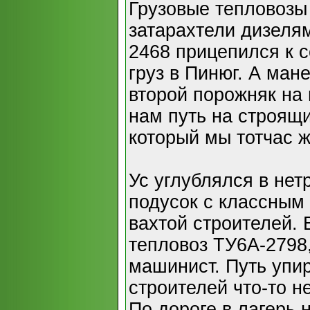
Грузовые тепловозы
затарахтели дизеля
2468 прицепился к 
груз в Пинюг. А ман
второй порожняк на 
нам путь на строящи
который мы тотчас ж
Ус углублялся в нет
подусок с классным 
вахтой строителей. 
тепловоз ТУ6А-2798,
машинист. Путь упир
строителей что-то н
По дороге в лагерь