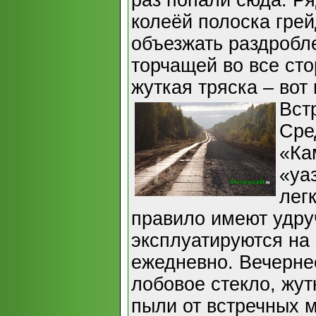
раз попали сюда. Ря
колеёй полоска грей
объезжать раздробл
торчащей во все ст
жуткая тряска – вот 
Вст
Сре
«Ка
«уа
лег
правило имеют удру
эксплуатируются на
ежедневно. Вечерне
лобовое стекло, жут
пыли от встречных 