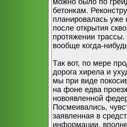
можно было по грей
бетонкам. Реконстр
планировалась уже 
после открытия скво
протяжении трассы.
вообще когда-нибуд
Так вот, по мере п
дорога хирела и ух
мы при виде покоси
на фоне едва проезж
новоявленной федер
Посмеивались, чувст
заявленная в средс
информации, вполне