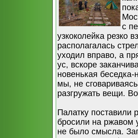
пок
Мос
с п
узкоколейка резко в
располагалась стре
уходил вправо, а п
ус, вскоре заканчив
новенькая беседка-
мы, не сговариваясь
разгружать вещи. Во
Палатку поставили 
бросили на ржавом у
не было смысла. За