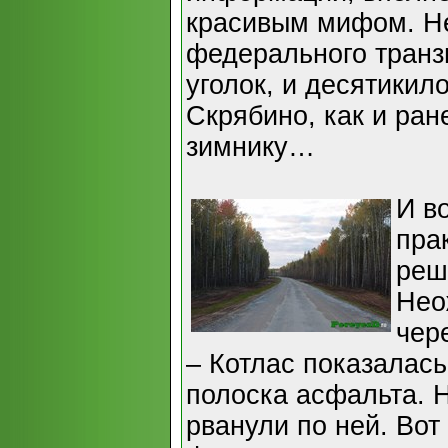
красивым мифом. Н
федерального транзи
уголок, и десятикил
Скрябино, как и ран
зимнику…
И в
пра
реш
Нео
чер
– Котлас показалас
полоска асфальта. 
рванули по ней. Вот