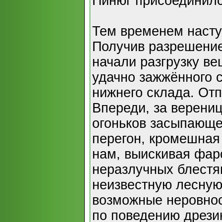
Пинюг присоединилс
Тем временем насту
Получив разрешени
начали разгрузку ве
удачно зажжённого 
нижнего склада. Отп
Впереди, за верениц
огоньков засыпающе
перегон, кромешная 
нам, выискивая фар
неразлучных блестя
неизвестную лесную
возможные неровност
по поведению дрези