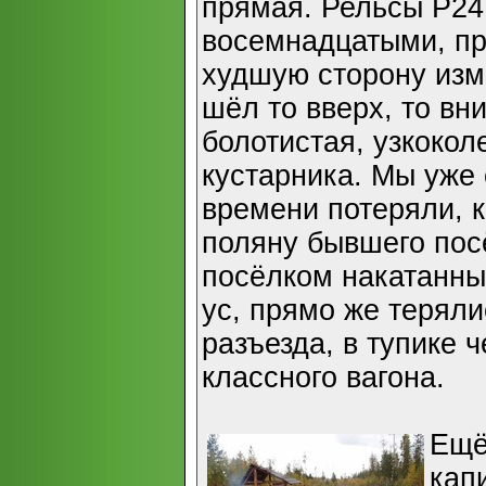
прямая. Рельсы Р24
восемнадцатыми, пр
худшую сторону изм
шёл то вверх, то вн
болотистая, узкокол
кустарника. Мы уже
времени потеряли, к
поляну бывшего посё
посёлком накатанны
ус, прямо же теряли
разъезда, в тупике 
классного вагона.
Ещё
кап