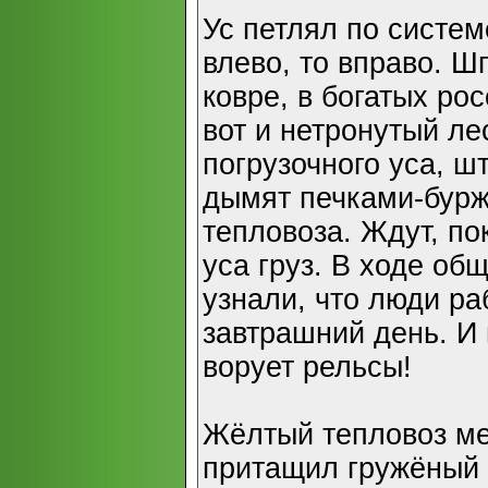
Ус петлял по систе
влево, то вправо. 
ковре, в богатых ро
вот и нетронутый ле
погрузочного уса, ш
дымят печками-бурж
тепловоза. Ждут, п
уса груз. В ходе о
узнали, что люди ра
завтрашний день. И 
ворует рельсы!
Жёлтый тепловоз м
притащил гружёный 